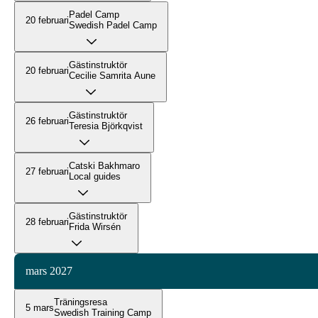
Padel Camp
20 februari
Swedish Padel Camp
Gästinstruktör
20 februari
Cecilie Samrita Aune
Gästinstruktör
26 februari
Teresia Björkqvist
Catski Bakhmaro
27 februari
Local guides
Gästinstruktör
28 februari
Frida Wirsén
mars 2027
Träningsresa
5 mars
Swedish Training Camp