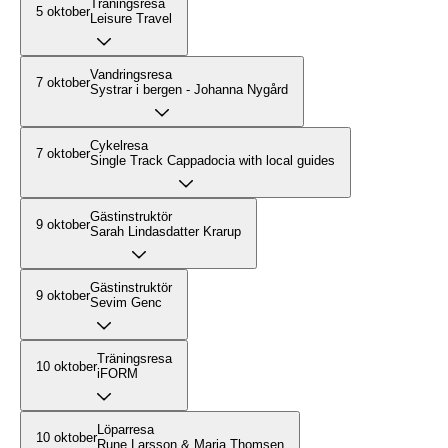
Träningsresa
5 oktober
Leisure Travel
Vandringsresa
7 oktober
Systrar i bergen - Johanna Nygård
Cykelresa
7 oktober
Single Track Cappadocia with local guides
Gästinstruktör
9 oktober
Sarah Lindasdatter Krarup
Gästinstruktör
9 oktober
Sevim Genc
Träningsresa
10 oktober
iFORM
Löparresa
10 oktober
Rune Larsson & Maria Thomsen