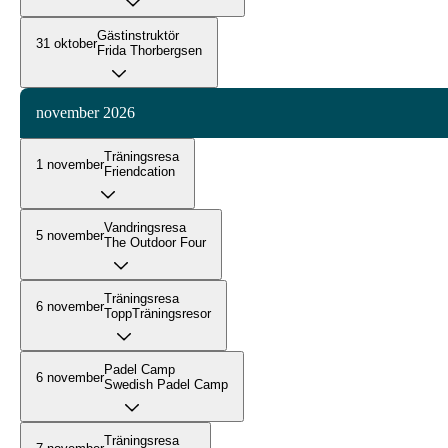
Gästinstruktör
31 oktober
Frida Thorbergsen
november 2026
Träningsresa
1 november
Friendcation
Vandringsresa
5 november
The Outdoor Four
Träningsresa
6 november
ToppTräningsresor
Padel Camp
6 november
Swedish Padel Camp
Träningsresa