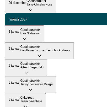
Gästinstruktör
26 december
Jane-Christin Foss
januari 2027
Gästinstruktör
1 januari
Eva Niklasson
Gästinstruktör
2 januari
Gentlemen´s coach – John Andreas
Gästinstruktör
3 januari
Alfred Segerfridh
Gästinstruktör
8 januari
Jenny Sørensen Vaage
Cykelresa
9 januari
Team Snabbare