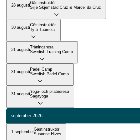
Gästinstruktör
28 augusti
Silje Skjemstad Cruz & Marcel da Cruz
Gästinstruktör
30 augusti
Tytti Tuomela
Träningsresa
31 augusti
Swedish Training Camp
Padel Camp
31 augusti
Swedish Padel Camp
Yoga- och pilatesresa
31 augusti
Sagayoga
september 2026
Gästinstruktör
1 september
Susanne Hives