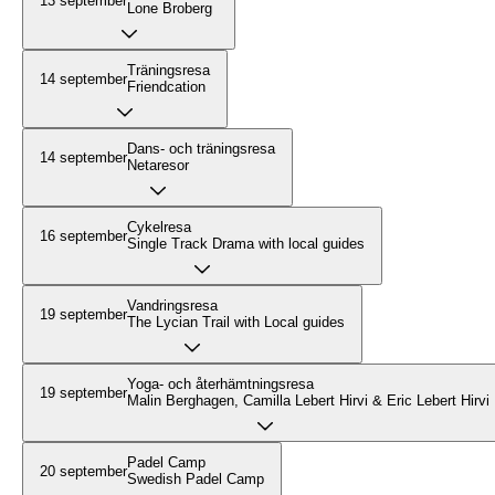
13 september
Lone Broberg
Träningsresa
14 september
Friendcation
Dans- och träningsresa
14 september
Netaresor
Cykelresa
16 september
Single Track Drama with local guides
Vandringsresa
19 september
The Lycian Trail with Local guides
Yoga- och återhämtningsresa
19 september
Malin Berghagen, Camilla Lebert Hirvi & Eric Lebert Hirvi
Padel Camp
20 september
Swedish Padel Camp