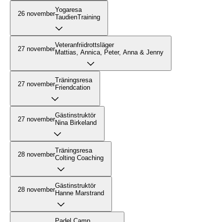
Yogaresa
26 november
TaudienTraining
Veteranfriidrottsläger
27 november
Mattias, Annica, Peter, Anna & Jenny
Träningsresa
27 november
Friendcation
Gästinstruktör
27 november
Nina Birkeland
Träningsresa
28 november
Colting Coaching
Gästinstruktör
28 november
Hanne Marstrand
Padel Camp