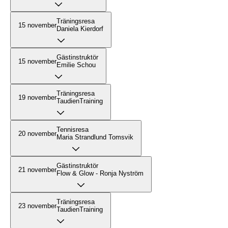
Träningsresa
15 november
Daniela Kierdorf
Gästinstruktör
15 november
Emilie Schou
Träningsresa
19 november
TaudienTraining
Tennisresa
20 november
Maria Strandlund Tomsvik
Gästinstruktör
21 november
Flow & Glow - Ronja Nyström
Träningsresa
23 november
TaudienTraining