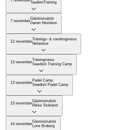
7 november
TaudienTraining
Gästinstruktör
7 november
Gøran Hestetun
Tränings- & vandringsresa
12 november
Netaresor
Träningsresa
13 november
Swedish Training Camp
Padel Camp
13 november
Swedish Padel Camp
Gästinstruktör
13 november
Rikke Stokland
Gästinstruktör
14 november
Lone Broberg