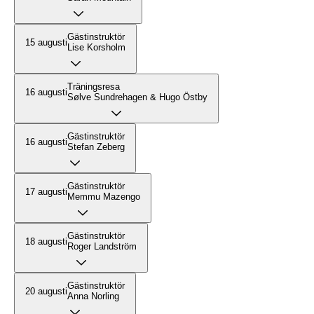
Gästinstruktör
15 augusti
Lise Korsholm
Träningsresa
16 augusti
Sølve Sundrehagen & Hugo Östby
Gästinstruktör
16 augusti
Stefan Zeberg
Gästinstruktör
17 augusti
Memmu Mazengo
Gästinstruktör
18 augusti
Roger Landström
Gästinstruktör
20 augusti
Anna Norling