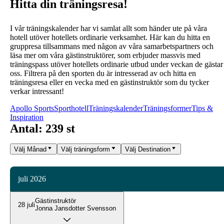
Hitta din träningsresa!
I vår träningskalender har vi samlat allt som händer ute på våra
hotell utöver hotellets ordinarie verksamhet.
Här kan du hitta en
gruppresa tillsammans med någon av våra samarbetspartners och
läsa mer om våra gästinstruktörer, som erbjuder massvis med
träningspass utöver hotellets ordinarie utbud under veckan de gästar
oss.
Filtrera på den sporten du är intresserad av och hitta en
träningsresa eller en vecka med en gästinstruktör som du tycker
verkar intressant!
Apollo Sports
Sporthotell
Träningskalender
Träningsformer
Tips &
Inspiration
Antal: 239 st
Välj Månad
Välj träningsform
Välj Destination
juli 2026
Gästinstruktör
28 juli
Jonna Jansdotter Svensson