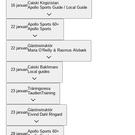
Catski Kirgizistan
16 januari
Apollo Sports Guide / Local Guide
Apollo Sports 60+
22 januari
Apollo Sports
Gästinstruktör
22 januari
Maria O’Reilly & Rasmus Alsbæk
Catski Bakhmaro
23 januari
Local guides
Träningsresa
23 januari
TaudienTraining
Gästinstruktör
23 januari
Eivind Dahl Ringard
Apollo Sports 60+
29 januari