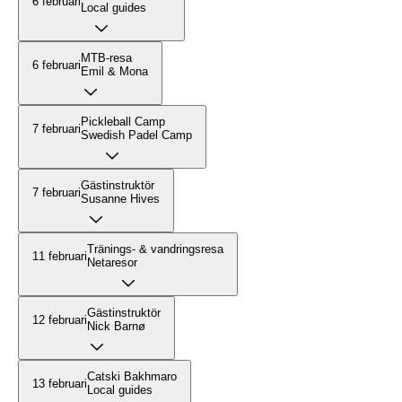
6 februari
Local guides
MTB-resa
6 februari
Emil & Mona
Pickleball Camp
7 februari
Swedish Padel Camp
Gästinstruktör
7 februari
Susanne Hives
Tränings- & vandringsresa
11 februari
Netaresor
Gästinstruktör
12 februari
Nick Barnø
Catski Bakhmaro
13 februari
Local guides