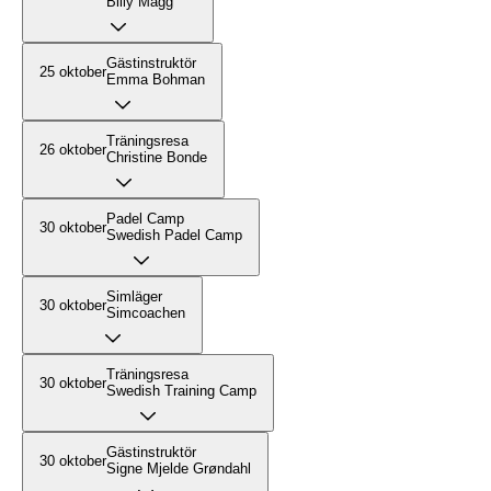
Billy Magg
Gästinstruktör
25 oktober
Emma Bohman
Träningsresa
26 oktober
Christine Bonde
Padel Camp
30 oktober
Swedish Padel Camp
Simläger
30 oktober
Simcoachen
Träningsresa
30 oktober
Swedish Training Camp
Gästinstruktör
30 oktober
Signe Mjelde Grøndahl