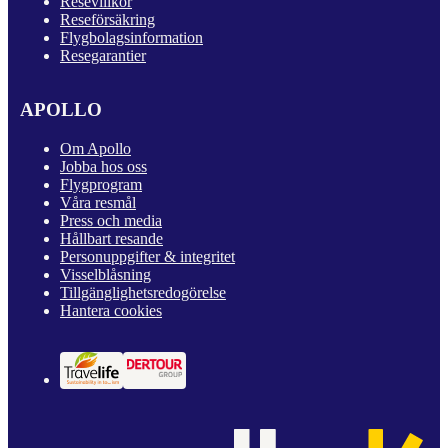
Resevillkor
Reseförsäkring
Flygbolagsinformation
Resegarantier
APOLLO
Om Apollo
Jobba hos oss
Flygprogram
Våra resmål
Press och media
Hållbart resande
Personuppgifter & integritet
Visselblåsning
Tillgänglighetsredogörelse
Hantera cookies