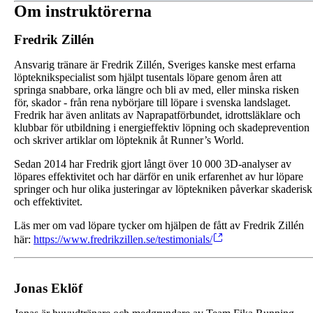
Om instruktörerna
Fredrik Zillén
Ansvarig tränare är Fredrik Zillén, Sveriges kanske mest erfarna
löpteknikspecialist som hjälpt tusentals löpare genom åren att
springa snabbare, orka längre och bli av med, eller minska risken
för, skador - från rena nybörjare till löpare i svenska landslaget.
Fredrik har även anlitats av Naprapatförbundet, idrottsläklare och
klubbar för utbildning i energieffektiv löpning och skadeprevention
och skriver artiklar om löpteknik åt Runner’s World.
Sedan 2014 har Fredrik gjort långt över 10 000 3D-analyser av
löpares effektivitet och har därför en unik erfarenhet av hur löpare
springer och hur olika justeringar av löptekniken påverkar skaderisk
och effektivitet.
Läs mer om vad löpare tycker om hjälpen de fått av Fredrik Zillén
här:
https://www.fredrikzillen.se/testimonials/
Jonas Eklöf