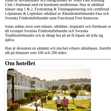
Jonas är huvudtränare och medgrundare av Team Fika Running
Club i Halmstad med ett hundratal medlemmar.
Han är utbildad
tränare steg 1 & 2, Fystestning & Träningsplanering och certifierad
Löptränare & Löpledare utbildad av Riksidrottsförbundet-Sisu och
Svenska Friidrottsförbundet samt Functional Foot Instructor.
Jonas anlitas även som tränare, utbildare, inspiratör och föreläsare a
till exempel Svenska Friidrottsförbundet och Svenska
Triathlonförbundet och är riktigt bra på att få löpare att lyfta sig
själva.
Han är dessutom en utmärkt och mycket erfaren ultralöpare, framför
allt på distanser som 100 och 200 miles.
Om hotellet