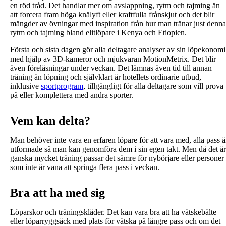
en röd tråd. Det handlar mer om avslappning, rytm och tajming än
att forcera fram höga knälyft eller kraftfulla frånskjut och det blir
mängder av övningar med inspiration från hur man tränar just denna
rytm och tajming bland elitlöpare i Kenya och Etiopien.
Första och sista dagen gör alla deltagare analyser av sin löpekonomi
med hjälp av 3D-kameror och mjukvaran MotionMetrix. Det blir
även föreläsningar under veckan. Det lämnas även tid till annan
träning än löpning och självklart är hotellets ordinarie utbud,
inklusive
sportprogram
, tillgängligt för alla deltagare som vill prova
på eller komplettera med andra sporter.
Vem kan delta?
Man behöver inte vara en erfaren löpare för att vara med, alla pass ä
utformade så man kan genomföra dem i sin egen takt. Men då det är
ganska mycket träning passar det sämre för nybörjare eller personer
som inte är vana att springa flera pass i veckan.
Bra att ha med sig
Löparskor och träningskläder. Det kan vara bra att ha vätskebälte
eller löparryggsäck med plats för vätska på längre pass och om det