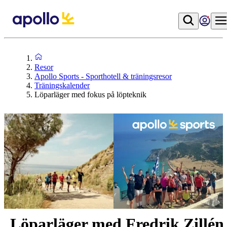
Resor
Apollo Sports - Sporthotell & träningsresor
Träningskalender
Löparläger med fokus på löpteknik
Löparläger med Fredrik Zillén