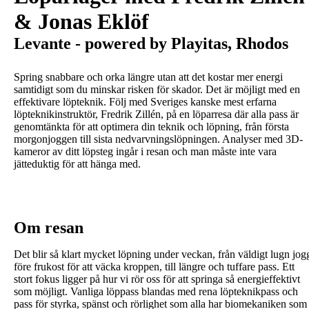
& Jonas Eklöf
Levante - powered by Playitas, Rhodos
Spring snabbare och orka längre utan att det kostar mer energi
samtidigt som du minskar risken för skador. Det är möjligt med en
effektivare löpteknik. Följ med Sveriges kanske mest erfarna
löpteknikinstruktör, Fredrik Zillén, på en löparresa där alla pass är
genomtänkta för att optimera din teknik och löpning, från första
morgonjoggen till sista nedvarvningslöpningen. Analyser med 3D-
kameror av ditt löpsteg ingår i resan och man måste inte vara
jätteduktig för att hänga med.
Om resan
Det blir så klart mycket löpning under veckan, från väldigt lugn jog
före frukost för att väcka kroppen, till längre och tuffare pass. Ett
stort fokus ligger på hur vi rör oss för att springa så energieffektivt
som möjligt. Vanliga löppass blandas med rena löpteknikpass och
pass för styrka, spänst och rörlighet som alla har biomekaniken som