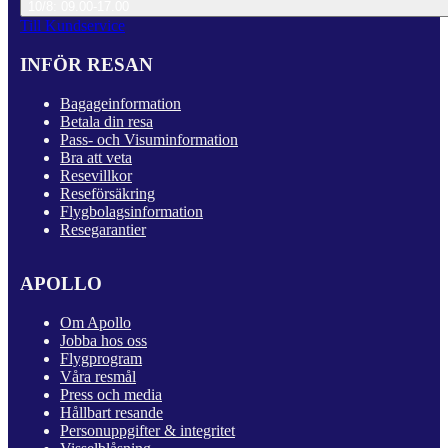
10/8: 09.00-17.00
Till Kundservice
INFÖR RESAN
Bagageinformation
Betala din resa
Pass- och Visuminformation
Bra att veta
Resevillkor
Reseförsäkring
Flygbolagsinformation
Resegarantier
APOLLO
Om Apollo
Jobba hos oss
Flygprogram
Våra resmål
Press och media
Hållbart resande
Personuppgifter & integritet