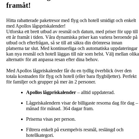
framåt!
Hitta rabatterade paketresor med flyg och hotell smidigt och enkelt
med Apollos lågspriskalender!
Utforska ett brett utbud av resmål och datum, med priser för upp till
ett år framåt i tiden. Våra dynamiska priser kan variera beroende på
utbud och efterfrågan, så se till att säkra din drömresa innan
platserna tar slut. Med kontinuerliga och automatiska uppdateringar
kan nya resmål och hotell läggas till när som helst. Välj mellan olika
alternativ för att anpassa resan efter dina behov.
Med Apollos lågpriskalender får du en tydlig överblick över den
totala kostnaden för flyg och hotell (eller bara flygbiljetter). Perfekt
för familjer och grupper på mer än 2 personer.
Apollos lågpriskalender
– alltid uppdaterad.
Lågpriskalendern visar de billigaste resorna dag för dag –
månad för månad. 364 dagar fram.
Priserna visas per person.
Filtrera enkelt på exempelvis resmål, reslängd och
hotellkategori.