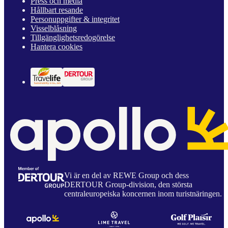
Press och media
Hållbart resande
Personuppgifter & integritet
Visselblåsning
Tillgänglighetsredogörelse
Hantera cookies
Vi är en del av REWE Group och dess
DERTOUR Group-division, den största
centraleuropeiska koncernen inom turistnäringen.