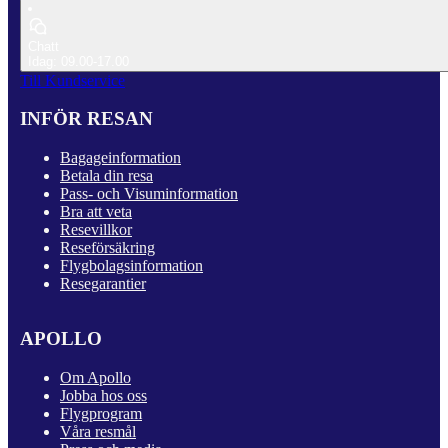
Chatt
Idag: 09.00-17.00
Till Kundservice
INFÖR RESAN
Bagageinformation
Betala din resa
Pass- och Visuminformation
Bra att veta
Resevillkor
Reseförsäkring
Flygbolagsinformation
Resegarantier
APOLLO
Om Apollo
Jobba hos oss
Flygprogram
Våra resmål