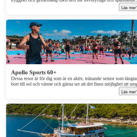
känslan av att ge sig iväg på egen hand. På dessa resor upptäcker
Läs mer
nya resmål och hotell, åker på spännande utflykter och tränar
tillsammans.
Apollo Sports 60+
Dessa resor är för dig som är en aktiv, tränande senior som längta
bort till sol och värme och gärna ser att det finns möjlighet att um
med likasinnade.
Läs mer