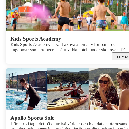
Kids Sports Academy
Kids Sports Academy är vårt aktiva alternativ för barn- och
ungdomar som arrangeras på utvalda hotell under skolloven. På
Kids Sports Academy har vi skapat en plats där barnen kan utfor
Läs mer
en mängd olika aktiviteter och upptäcka nya intressen. Genom
lekfulla metoder och i deras egen takt och förmåga, uppmuntrar v
barnens utveckling och utlovar en kombination av svett, glädje o
skratt. Vi vill som de flesta föräldrar att barnen skall aktiveras på
semestern.Under en Kids Sports Academy-vecka har barnen
möjlighet att prova på en mängd olika träningsformer, inklusive g
fotboll, basket, tennis, och rugby. De kan även testa på mini-
triathlon och Aquathlon, en spännande kombination av löpning o
simning.Vi ser fram emot att välkomna ditt barn till en oförglömli
vecka fylld med lek, rörelse och lärande på Kids Sports Academy
Apollo Sports Solo
Här har vi tagit det bästa ur två världar och blandat charterresans
trygghet och gemenskap med den lite äventyrliga och spännande