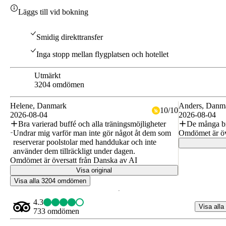
Läggs till vid bokning
Smidig direkttransfer
Inga stopp mellan flygplatsen och hotellet
Utmärkt
8.8
3204 omdömen
Helene
, Danmark
Anders
, Danm
10
/
10
2026-08-04
2026-08-04
Bra varierad buffé och alla träningsmöjligheter
De många br
Undrar mig varför man inte gör något åt dem som
Omdömet är öv
reserverar poolstolar med handdukar och inte
använder dem tillräckligt under dagen.
Omdömet är översatt från Danska av AI
Visa original
Visa alla 3204 omdömen
4.3
Visa alla
733 omdömen