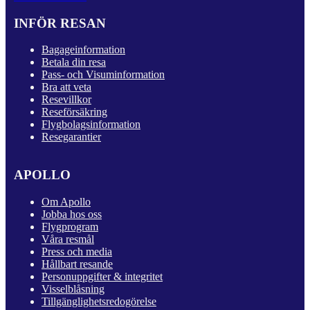
INFÖR RESAN
Bagageinformation
Betala din resa
Pass- och Visuminformation
Bra att veta
Resevillkor
Reseförsäkring
Flygbolagsinformation
Resegarantier
APOLLO
Om Apollo
Jobba hos oss
Flygprogram
Våra resmål
Press och media
Hållbart resande
Personuppgifter & integritet
Visselblåsning
Tillgänglighetsredogörelse