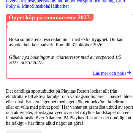
Översikt
Rumstyper
Fakta
Kundomdömen
Sport och träning
Club
Polly & Mino
Simskola
Hållbarhet
Öppet köp på sommarresor 2027.
Boka sommarens resa redan nu – med extra trygghet. Du kan
avboka helt kostnadsfritt fram till 31 oktober 2026.
Gäller nya bokningar av charterresor med avreseperiod 1/5
2027–30/10 2027.
Läs mer och boka
Det oändliga sportutbudet på Playitas Resort lockar allt från
elitidrottare till aktiva familjer och vardagsmotionärer – oavsett ålder
eller nivå. Bo i en lägenhet med eget kök, ett bekvämt hotellrum
eller en villa med privat pool. Här väntar ett gränslöst utbud av sport
och aktiviteter, storslagna vyer över det rofyllda landskapet och en
fantastisk utsikt över Atlanten. På Playitas Resort är det omöjligt att
ha tråkigt – här finns alltid något att göra!