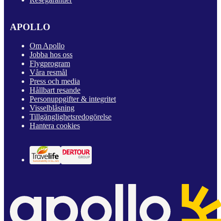
APOLLO
Om Apollo
Jobba hos oss
Flygprogram
Våra resmål
Press och media
Hållbart resande
Personuppgifter & integritet
Visselblåsning
Tillgänglighetsredogörelse
Hantera cookies