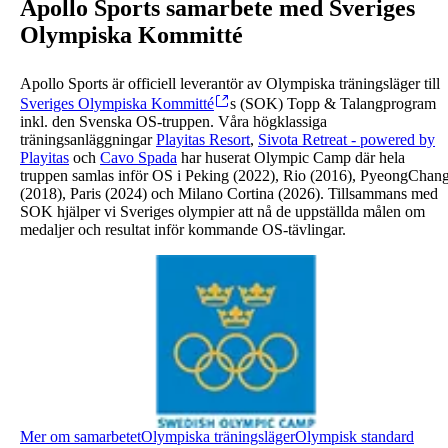
Apollo Sports samarbete med Sveriges
Olympiska Kommitté
Apollo Sports är officiell leverantör av Olympiska träningsläger till
Sveriges Olympiska Kommitté
s (SOK) Topp & Talangprogram
inkl. den Svenska OS-truppen. Våra högklassiga
träningsanläggningar
Playitas Resort
,
Sivota Retreat - powered by
Playitas
och
Cavo Spada
har huserat Olympic Camp där hela
truppen samlas inför OS i Peking (2022), Rio (2016), PyeongChan
(2018), Paris (2024) och Milano Cortina (2026). Tillsammans med
SOK hjälper vi Sveriges olympier att nå de uppställda målen om
medaljer och resultat inför kommande OS-tävlingar.
Mer om samarbetet
Olympiska träningsläger
Olympisk standard