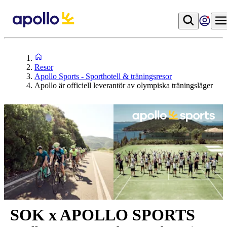
Resor
Apollo Sports - Sporthotell & träningsresor
Apollo är officiell leverantör av olympiska träningsläger
SOK x APOLLO SPORTS