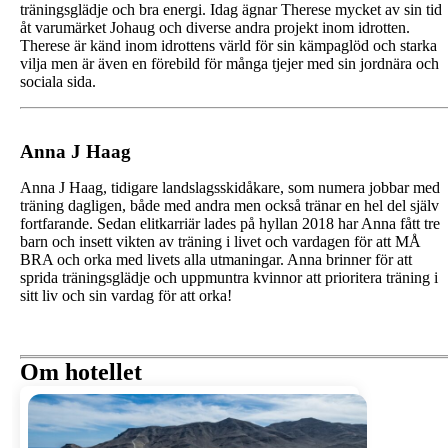
träningsglädje och bra energi. Idag ägnar Therese mycket av sin tid
åt varumärket Johaug och diverse andra projekt inom idrotten.
Therese är känd inom idrottens värld för sin kämpaglöd och starka
vilja men är även en förebild för många tjejer med sin jordnära och
sociala sida.
Anna J Haag
Anna J Haag, tidigare landslagsskidåkare, som numera jobbar med
träning dagligen, både med andra men också tränar en hel del själv
fortfarande. Sedan elitkarriär lades på hyllan 2018 har Anna fått tre
barn och insett vikten av träning i livet och vardagen för att MÅ
BRA och orka med livets alla utmaningar. Anna brinner för att
sprida träningsglädje och uppmuntra kvinnor att prioritera träning i
sitt liv och sin vardag för att orka!
Om hotellet