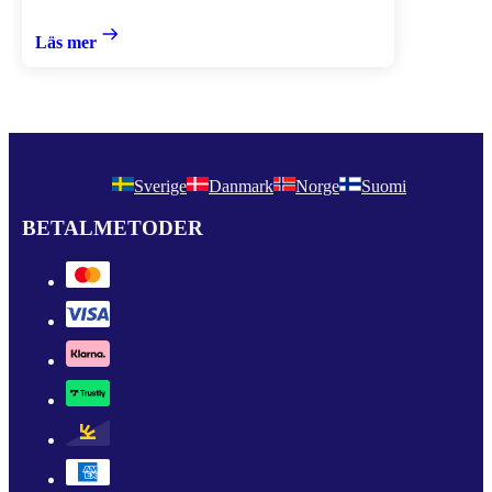
Läs mer
Sverige
Danmark
Norge
Suomi
BETALMETODER