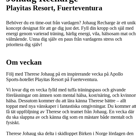
Playitas Resort, Fuerteventura
Behöver du en time-out från vardagen? Johaug Recharge är ett unik
koncept designat för att ge dig just det. Fyll din kropp och själ med
energi genom varierad träning, härlig energi, vila, hälsosam mat och
välmående. Unna dig själv en paus från vardagens stress och
prioritera dig själv!
Om veckan
Följ med Therese Johaug ​​på en inspirerande vecka på Apollo
Sports-hotellet Playitas Resort på Fuerteventura.
Vi lovar dig en vecka fylld med tuffa träningspass och givande
föreläsningar om ämnen som mental hälsa, kost/näring, och kvinnor
hälsa. Dessutom kommer du att lära känna Therese bättre – allt
toppat med nya vänskaper i fantastiska omgivningar. Du kommer at
få tät uppföljning av Therese och teamet från Johaug. En vecka där
du ska slappna av och känna dig som en mästare både mentalt och
fysiskt.
Therese Johaug ska delta i skidloppet Birken i Norge lördagen den