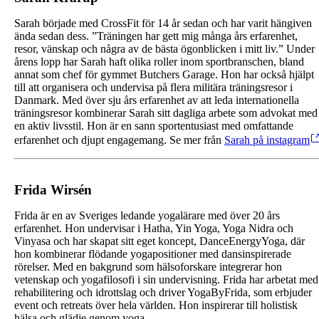
Sarah började med CrossFit för 14 år sedan och har varit hängiven
ända sedan dess. ”Träningen har gett mig många års erfarenhet,
resor, vänskap och några av de bästa ögonblicken i mitt liv.” Under
årens lopp har Sarah haft olika roller inom sportbranschen, bland
annat som chef för gymmet Butchers Garage. Hon har också hjälpt
till att organisera och undervisa på flera militära träningsresor i
Danmark. Med över sju års erfarenhet av att leda internationella
träningsresor kombinerar Sarah sitt dagliga arbete som advokat med
en aktiv livsstil. Hon är en sann sportentusiast med omfattande
erfarenhet och djupt engagemang. Se mer från
Sarah på instagram
Frida Wirsén
Frida är en av Sveriges ledande yogalärare med över 20 års
erfarenhet. Hon undervisar i Hatha, Yin Yoga, Yoga Nidra och
Vinyasa och har skapat sitt eget koncept, DanceEnergyYoga, där
hon kombinerar flödande yogapositioner med dansinspirerade
rörelser. Med en bakgrund som hälsoforskare integrerar hon
vetenskap och yogafilosofi i sin undervisning. Frida har arbetat med
rehabilitering och idrottslag och driver YogaByFrida, som erbjuder
event och retreats över hela världen. Hon inspirerar till holistisk
hälsa och glädje genom yoga.