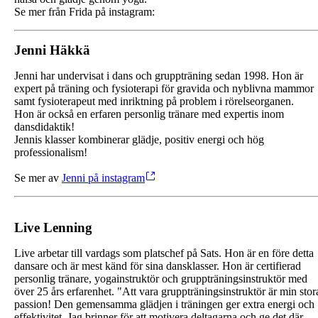
Se mer från Frida på instagram:
Jenni Häkkä
Jenni har undervisat i dans och gruppträning sedan 1998. Hon är
expert på träning och fysioterapi för gravida och nyblivna mammor
samt fysioterapeut med inriktning på problem i rörelseorganen.
Hon är också en erfaren personlig tränare med expertis inom
dansdidaktik!
Jennis klasser kombinerar glädje, positiv energi och hög
professionalism!
Se mer av
Jenni på instagram
Live Lenning
Live arbetar till vardags som platschef på Sats. Hon är en före detta
dansare och är mest känd för sina dansklasser. Hon är certifierad
personlig tränare, yogainstruktör och gruppträningsinstruktör med
över 25 års erfarenhet. "Att vara gruppträningsinstruktör är min stor
passion! Den gemensamma glädjen i träningen ger extra energi och
effektivitet. Jag brinner för att motivera deltagarna och ge det där