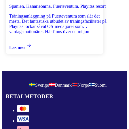
Spanien, Kanarieöarna, Fuerteventura, Playitas resort
Träningsanläggning på Fuerteventura som slår det
mesta. Det fantastiska utbudet av träningsfaciliteter på
Playitas lockar såväl OS-medaljörer som
vardagsmotionärer. Här finns över en miljon
kvadratmeter fyllda av träningsmöjligheter
Läs mer
Sverige
Danmark
Norge
Suomi
BETALMETODER