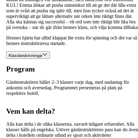
KUL! Emma älskar att pusha människor till att ge det där lilla extra
som är svårt att pusha sig själv till, men hon tycker också att det är
superviktigt att ge lättare alternativ när orken inte riktigt finns där.
Alla ska kännas sig successful – ett ord som inte riktigt blir lika bra
på svenska – när de går ifrån hennes klass, och vilja komma tillbaka
Hennes hjärta har alltid klappat lite extra för spinning och det var så
hennes instruktörsresa startade.
Klassbeskrivningar
Program
Gästinstruktören håller 2–3 klasser varje dag, med undantag för
ankomst och avresedag. Programmet presenteras på plats på
respektive hotell.
Vem kan delta?
Alla kan delta i de olika klasserna, oavsett tidigare erfarenhet. Alla
klasser hålls på engelska. Utöver gästinstruktörens pass kan du även
delta i hotellets ordinarie utbud av sport och aktiviteter