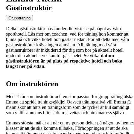
Gästinstruktör
Gruppträning
Delta i gästinstruktör pass under din vistelse på något av våra
sporthotell. Läs mer om coachen, vad för träning hon kommer att
bjuda på och vilka hotell hon gästar nedan. För att delta med våra
gästinstruktörer krävs ingen anmälan. All träning med våra
gästinstruktörer är inkluderad för dig som bor på aktuellt hotell
under den aktuella veckan för gästspelet.
Se vilka datum
gästinstruktören är på plats på respektive hotell och boka
längst ner på sidan.
Om instruktören
Med 15 år som instruktör och en stor passion för gruppträning älska
Emma att sprida träningsglädje! Oavsett träningsnivå vill Emma få
människor att hitta en träningsform som de tycker är kul samtidigt
som vi tillsammans blir starkare, svettas och utmanar oss själva.
Emmas största mål är att när en ny person deltar på någon av henne
klasser är att de ska komma tillbaka. Förhoppningen är att de ska
känna att träningen var utmanande, men hanterbar och framförallt