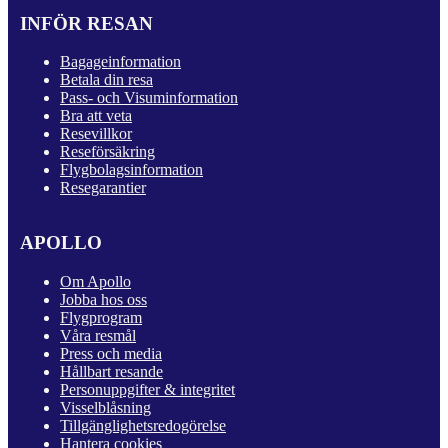
INFÖR RESAN
Bagageinformation
Betala din resa
Pass- och Visuminformation
Bra att veta
Resevillkor
Reseförsäkring
Flygbolagsinformation
Resegarantier
APOLLO
Om Apollo
Jobba hos oss
Flygprogram
Våra resmål
Press och media
Hållbart resande
Personuppgifter & integritet
Visselblåsning
Tillgänglighetsredogörelse
Hantera cookies