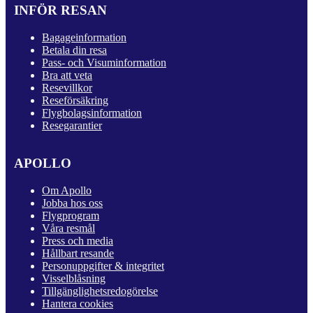
INFÖR RESAN
Bagageinformation
Betala din resa
Pass- och Visuminformation
Bra att veta
Resevillkor
Reseförsäkring
Flygbolagsinformation
Resegarantier
APOLLO
Om Apollo
Jobba hos oss
Flygprogram
Våra resmål
Press och media
Hållbart resande
Personuppgifter & integritet
Visselblåsning
Tillgänglighetsredogörelse
Hantera cookies