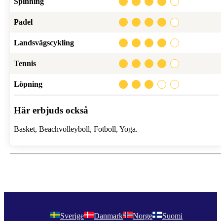
Spinning
Padel
Landsvägscykling
Tennis
Löpning
Här erbjuds också
Basket,
Beachvolleyboll,
Fotboll,
Yoga.
Sverige
Danmark
Norge
Suomi