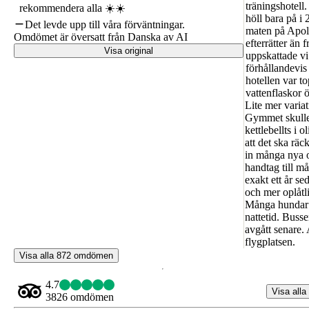
träningshotell.
rekommendera alla ☀️☀️
höll bara på i 
Det levde upp till våra förväntningar.
maten på Apollo
Omdömet är översatt från Danska av AI
efterrätter än
Visa original
uppskattade vi 
förhållandevis 
hotellen var t
vattenflaskor ö
Lite mer varia
Gymmet skulle 
kettlebellts i 
att det ska räc
in många nya o
handtag till m
exakt ett år s
och mer oplåtli
Många hundar u
nattetid. Buss
avgått senare. 
flygplatsen.
Visa alla 872 omdömen
4.7
Visa alla
3826 omdömen