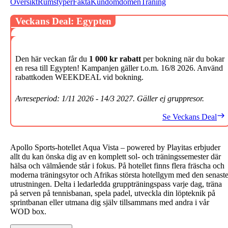
Översikt
Rumstyper
Fakta
Kundomdömen
Träning
Veckans Deal: Egypten
Den här veckan får du
1 000 kr rabatt
per bokning när du bokar
en resa till Egypten! Kampanjen gäller t.o.m. 16/8 2026. Använd
rabattkoden WEEKDEAL vid bokning.
Avreseperiod: 1/11 2026 - 14/3 2027. Gäller ej gruppresor.
Se Veckans Deal
Apollo Sports-hotellet Aqua Vista – powered by Playitas erbjuder
allt du kan önska dig av en komplett sol- och träningssemester där
hälsa och välmående står i fokus. På hotellet finns flera fräscha och
moderna träningsytor och Afrikas största hotellgym med den senast
utrustningen. Delta i ledarledda gruppträningspass varje dag, träna
på serven på tennisbanan, spela padel, utveckla din löpteknik på
sprintbanan eller utmana dig själv tillsammans med andra i vår
WOD box.