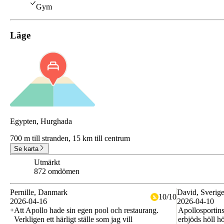
Gym
Läge
Egypten, Hurghada
700 m till stranden,
15 km till centrum
Se karta
Utmärkt
8.7
872 omdömen
Pernille
, Danmark
David
, Sverig
10
/
10
2026-04-16
2026-04-10
Att Apollo hade sin egen pool och restaurang.
Apollosportin
Verkligen ett härligt ställe som jag vill
erbjöds höll h