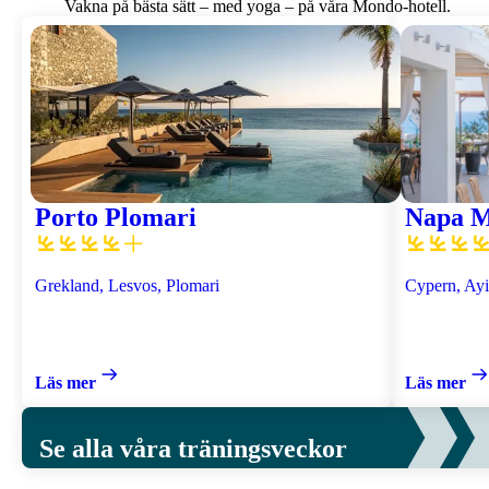
Vakna på bästa sätt – med yoga – på våra Mondo-hotell.
Porto Plomari
Napa M
Grekland, Lesvos, Plomari
Cypern, Ay
Läs mer
Läs mer
Se alla våra träningsveckor