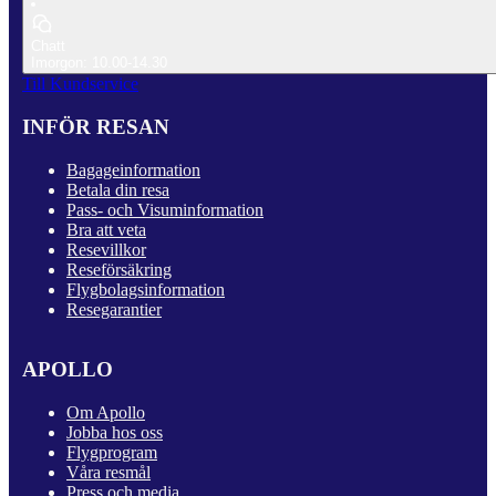
Chatt
Imorgon: 10.00-14.30
Till Kundservice
INFÖR RESAN
Bagageinformation
Betala din resa
Pass- och Visuminformation
Bra att veta
Resevillkor
Reseförsäkring
Flygbolagsinformation
Resegarantier
APOLLO
Om Apollo
Jobba hos oss
Flygprogram
Våra resmål
Press och media