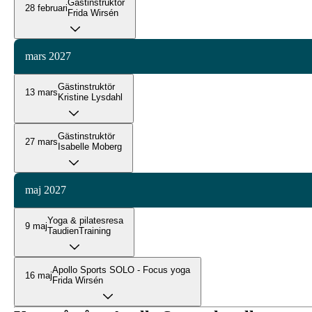
Gästinstruktör
28 februari
Frida Wirsén
mars 2027
Gästinstruktör
13 mars
Kristine Lysdahl
Gästinstruktör
27 mars
Isabelle Moberg
maj 2027
Yoga & pilatesresa
9 maj
TaudienTraining
Apollo Sports SOLO - Focus yoga
16 maj
Frida Wirsén