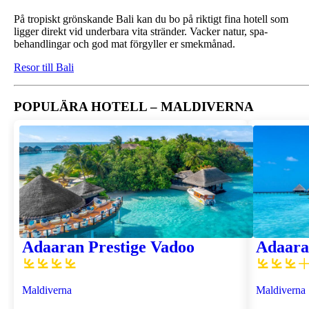
På tropiskt grönskande Bali kan du bo på riktigt fina hotell som
ligger direkt vid underbara vita stränder. Vacker natur, spa-
behandlingar och god mat förgyller er smekmånad.
Resor till Bali
POPULÄRA HOTELL – MALDIVERNA
Adaaran Prestige Vadoo
Adaara
Maldiverna
Maldiverna