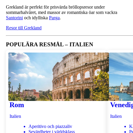
Grekland är perfekt för prisvärda bröllopsresor under
sommarhalvåret, med massor av romantiska öar som vackra
Santorini
och idylliska
Parga
.
Resor till Grekland
POPULÄRA RESMÅL – ITALIEN
Rom
Venedi
Italien
Italien
Aperitivo och piazzaliv
K
Sevärdheter i världsklass
Pe