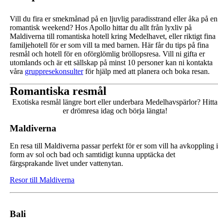
Vill du fira er smekmånad på en ljuvlig paradisstrand eller åka på en
romantisk weekend? Hos Apollo hittar du allt från lyxliv på
Maldiverna till romantiska hotell kring Medelhavet, eller riktigt fina
familjehotell för er som vill ta med barnen. Här får du tips på fina
resmål och hotell för en oförglömlig bröllopsresa. Vill ni gifta er
utomlands och är ett sällskap på minst 10 personer kan ni kontakta
våra
gruppresekonsulter
för hjälp med att planera och boka resan.
Romantiska resmål
Exotiska resmål längre bort eller underbara Medelhavspärlor? Hitta
er drömresa idag och börja längta!
Maldiverna
En resa till Maldiverna passar perfekt för er som vill ha avkoppling i
form av sol och bad och samtidigt kunna upptäcka det
färgsprakande livet under vattenytan.
Resor till Maldiverna
Bali