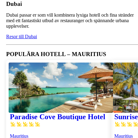
Dubai
Dubai passar er som vill kombinera lyxiga hotell och fina stränder
med ett fantastiskt utbud av restauranger och spännande urbana
upplevelser.
Resor till Dubai
POPULÄRA HOTELL – MAURITIUS
Paradise Cove Boutique Hotel
Sunrise
Mauritius
Mauritius