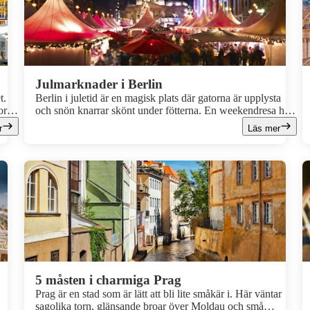
Julmarknader i Berlin
t.
Berlin i juletid är en magisk plats där gatorna är upplysta
or
och snön knarrar skönt under fötterna. En weekendresa hit
,
under november till december är en fantastisk upplevelse.
r
Läs mer
aner
Förutom Berlins alla vanliga sevärdheter för den här
årstiden med sig en varm och mysig tradition. Detta är
nämligen tiden på året då hela staden kommer till liv och
ger sig ut för att gå på julmarknader.
5 måsten i charmiga Prag
Prag är en stad som är lätt att bli lite småkär i. Här väntar
sagolika torn, glänsande broar över Moldau och små