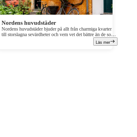
Nordens huvudstäder
Nordens huvudstäder bjuder på allt från charmiga kvarter
till storslagna sevärdheter och vem vet det bättre än de som
bor där? Våra kollegor delar med sig av sina bästa tips för
Läs mer
en oförglömlig weekend i Oslo, Helsingfors, Stockholm
och Köpenhamn.