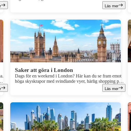
ske
gränder som nästan känns för charmiga för att vara på
r
Läs mer
riktigt. För att göra det enkelt att hitta rätt bland alla
och
höjdpunkter har vi samlat fem måsten, med en härlig mix av
ån
klassiska sevärdheter, bohemiska kvarter och utsiktsplatser
.
som visar varför den tjeckiska huvudstaden fortsätter att
vara ett populärt weekendresmål.
Saker att göra i London
ca.
Dags för en weekend i London? Här kan du se fram emot
höga skyskrapor med svindlande vyer, härlig shopping på
rar
Camden Market och en och annan pint på en lokal pub.
r
Läs mer
London är en stad full av upplevelser och platser att
upptäcka. På en weekend hinner man göra mycket, speciellt
om man vet vart man ska. Upplev Harry Potters magiska
värld, härliga restaurangbesök och mysig shopping – här är
7 bästa tipsen för en härlig weekend i London!