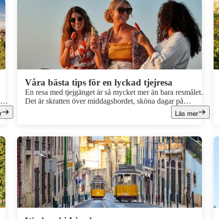
Våra bästa tips för en lyckad tjejresa
En resa med tjejgänget är så mycket mer än bara resmålet.
d
Det är skratten över middagsbordet, sköna dagar på
stranden, spontana utekvällar och långa luncher utan slut.
r
Läs mer
om
Att resa tillsammans med sina vänner är något speciellt.
Man delar upplevelser och får tid för varandra på ett sätt
som man kanske inte har tid med i vardagen. Och det bästa
av allt? En tjejresa kan vara precis så avslappnad eller
händelserik som ni vill! Här ger vi er våra bästa tips för en
lyckad tjejresa!