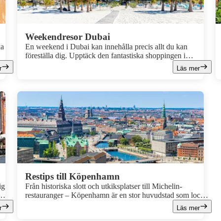
Weekendresor Dubai
ka
En weekend i Dubai kan innehålla precis allt du kan
föreställa dig. Upptäck den fantastiska shoppingen i
dig
världens största shoppingcenter, skidåkning inomhus,
r
Läs mer
ll
afternoon tea på Burj Al Arab - världens enda 7-stjärniga
så
hotell och härligt strandliv. Räcker inte det har du
et
vattenland, restauranger och häftiga takterrasser att uppleva.
Unna dig en weekend i Dubai – en världsmetropol av rang!
Paketera din weekend till Dubai själv och bestäm på egen
hand hur länge du vill vara borta.
Restips till Köpenhamn
ig
Från historiska slott och utkiksplatser till Michelin-
restauranger – Köpenhamn är en stor huvudstad som lockar
med spännande upplevelser. Känn dig som ett barn på
r
Läs mer
tivoli, kolla på konst i Louisiana eller kolla på vackra vyer