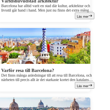
Världshuvudstad arkitektur
Barcelona har alltid varit en stad där kultur, arkitektur och
livsstil går hand i hand. Men just nu finns det extra många
skäl att resa hit. Under året uppmärksammas 100‑årsminnet
Läs mer
av Antoni Gaudís arv samtidigt som staden lyfts fram av
Unesco som årets världshuvudstad för arkitektur.
Varför resa till Barcelona?
Det finns många anledningar till att resa till Barcelona, och
närheten till precis allt är det starkaste kortet den katalanska
huvudstaden har. Här får du uppleva ett resmål som både
Läs mer
erbjuder genuin storstadskänsla och sol och bad. Här svarar
vi på lite vanliga frågor som om huruvida Barcelona är dyrt,
vad det är känt för och när man ska åka.