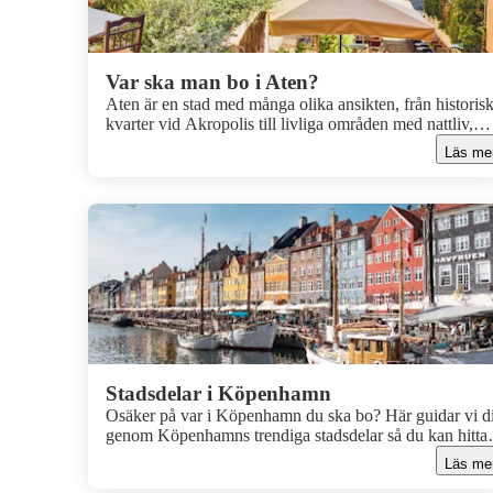
Var ska man bo i Aten?
Aten är en stad med många olika ansikten, från historis
kvarter vid Akropolis till livliga områden med nattliv,
shopping och restauranger. Vilken stadsdel som passar 
Läs me
bäst beror på hur du vill bo och resa. Här guidar vi dig ti
några av Atens mest populära stadsdelar och områden, 
att du enklare kan välja var du ska bo i Aten och få ut d
mesta av din resa.
Stadsdelar i Köpenhamn
Osäker på var i Köpenhamn du ska bo? Här guidar vi d
genom Köpenhamns trendiga stadsdelar så du kan hitta
vilket område som passar just dig. Välj bland allt från
Läs me
populära Vesterbro och Nørrebro till charmiga