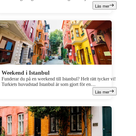
romantiska atmosfären, den vällagade franska maten, gå på
Läs mer
museum eller vandra bland de vackra byggnaderna. Paris är
en klassisk weekendstad som inte kommer lämna dig
besviken.
Weekend i Istanbul
Funderar du på en weekend till Istanbul? Helt rätt tycker vi!
Turkiets huvudstad Istanbul är som gjort för en
weekendsemester, med mängder av berömda sevärdheter,
Läs mer
shopping och god mat.