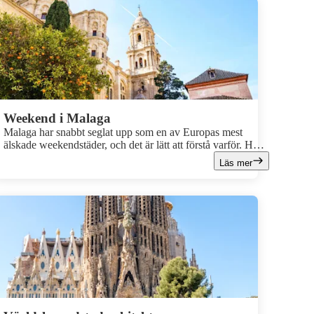
Weekend i Malaga
Malaga har snabbt seglat upp som en av Europas mest
älskade weekendstäder, och det är lätt att förstå varför. Här
möts du av en levande stadskärna fylld av tapasbarer, kultur
Läs mer
och shopping, samtidigt som stranden alltid finns inom
räckhåll. En weekend i Malaga passar lika bra för dig som
vill strosa mellan sevärdheter och kaféer, som för dig som
vill varva cityliv med lata timmar på stranden.Här är vår
guide till hur du får ut det mesta av din weekend i Malaga!