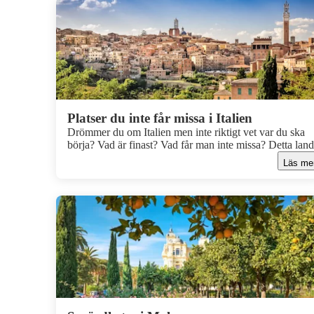
Platser du inte får missa i Italien
Drömmer du om Italien men inte riktigt vet var du ska
börja? Vad är finast? Vad får man inte missa? Detta lan
vimlar av fantastiska platser som bara väntar på att
Läs me
upptäckas och här har vi samlat några platser i Italien s
du inte får missa!