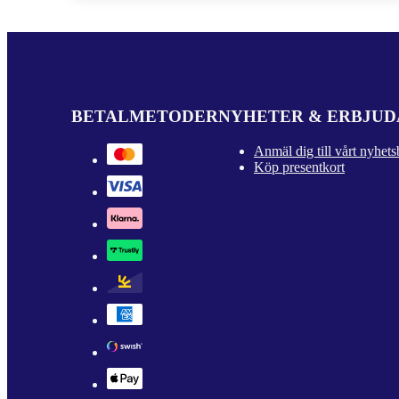
Christianshavn och Østerbro.
BETALMETODER
NYHETER & ERBJU
Anmäl dig till vårt nyhets
Köp presentkort