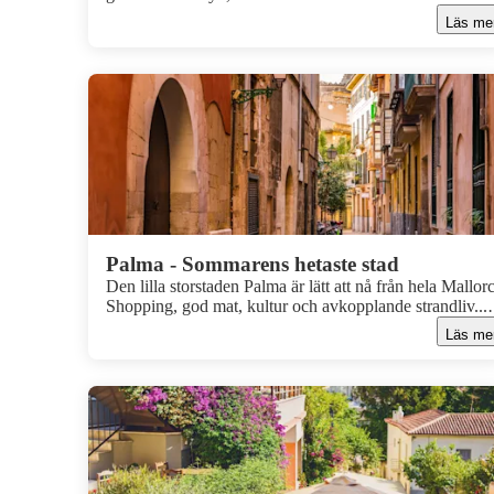
färgstarka marknader, trendiga barer och Greklands kan
Läs me
bästa mat. Här får du uppleva det genuina grekiska
vardagslivet där människor sippar på en frappé i solen, 
där livliga samtal, klirrande glas och ljudet av bestick fr
uteserveringarna skapar den där härliga semesterkänslan
Palma - Sommarens hetaste stad
Den lilla storstaden Palma är lätt att nå från hela Mallor
Shopping, god mat, kultur och avkopplande strandliv...
Palma har allt för en lyckad semester vare sig du spende
Läs me
en hel vecka eller bara en dag i staden.