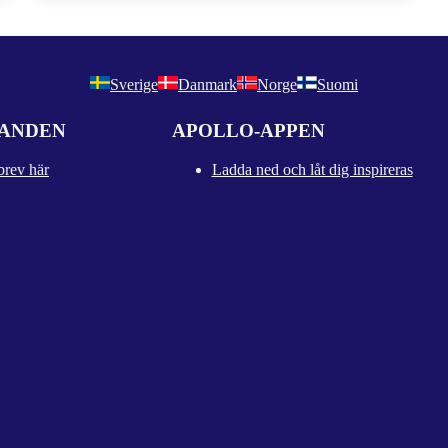
från Rundetårn!
Sverige
Danmark
Norge
Suomi
DANDEN
APOLLO-APPEN
brev här
Ladda ned och låt dig inspireras