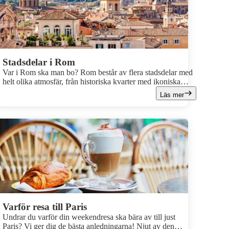
Stadsdelar i Rom
Var i Rom ska man bo? Rom består av flera stadsdelar med
helt olika atmosfär, från historiska kvarter med ikoniska
sevärdheter till bohemiska gränder, eleganta shoppingstråk
Läs mer
och mer lokala områden. För att hitta det bästa området att
bo i Rom är det bra att veta vad varje stadsdel erbjuder. Här
guidar vi dig till några av Roms mest populära områden, så
att du enkelt kan välja den stadsdel som passar din resa bäst.
Varför resa till Paris
Undrar du varför din weekendresa ska bära av till just
Paris? Vi ger dig de bästa anledningarna! Njut av den