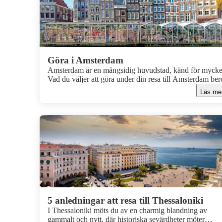
Göra i Amsterdam
Amsterdam är en mångsidig huvudstad, känd för mycke
Vad du väljer att göra under din resa till Amsterdam ber
helt på dina intressen. Gå på ölmuseum, kolla på fotboll
Läs me
vandra upp och ned för de nio gatorna, botanisera i tulp
eller shoppa!
5 anledningar att resa till Thessaloniki
I Thessaloniki möts du av en charmig blandning av
gammalt och nytt, där historiska sevärdheter möter