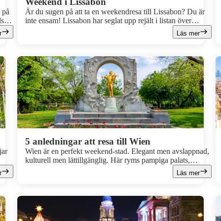
Weekend i Lissabon
s på
Är du sugen på att ta en weekendresa till Lissabon? Du är
ser.
inte ensam! Lissabon har seglat upp rejält i listan över
iska
populära weekendstäder de senaste åren, och det är inte för
r
Läs mer
ll
intet. Här väntar sköna Medelhavstemperaturer, mysiga
stadsdelar och fina hotell. Läs våra tips för en weekend i
Lissabon och gör dig redo för en riktigt härlig resa.
5 anledningar att resa till Wien
jar
Wien är en perfekt weekend-stad. Elegant men avslappnad,
kulturell men lättillgänglig. Här ryms pampiga palats,
klassiska kaféer och levande kvarter, allt på bekvämt
r
Läs mer
gångavstånd. En stad där du hinner mycket på bara några få
dagar, utan att det känns stressigt.