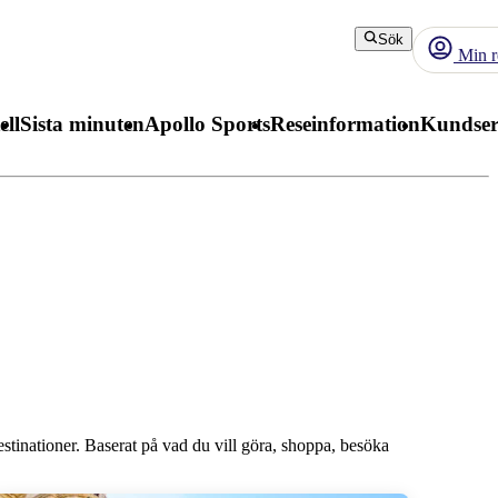
Sök
Min r
ell
Sista minuten
Apollo Sports
Reseinformation
Kundser
destinationer. Baserat på vad du vill göra, shoppa, besöka