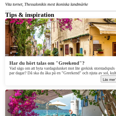
Vita tornet, Thessalonikis mest ikoniska landmärke
Tips & inspiration
Har du hört talas om "Greekend"?
Vad sägs om att byta vardagslunket mot lite grekisk storstadspuls 
par dagar? Då ska du åka på en "Greekend" och njuta av sol, kul
och mat som gör livet lite godare. Packa lätt, hoppa på planet och 
Läs mer
städer som Aten eller Thessaloniki bjuda på historiska sevärdheter
charmiga kvarter och grekiska smaker som får dig att säga “det h
gör vi igen!”.