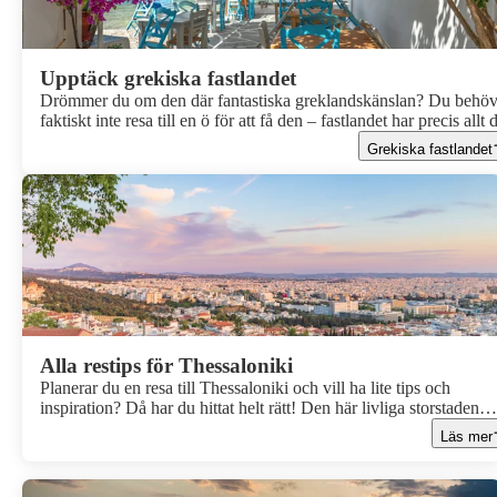
Upptäck grekiska fastlandet
Drömmer du om den där fantastiska greklandskänslan? Du behöv
faktiskt inte resa till en ö för att få den – fastlandet har precis allt 
behöver! På det grekiska fastlandet kan du utforska livliga städer,
Grekiska fastlandet
njuta av solen på vackra stränder och strosa runt i gränder i char
byar. Visst låter det härligt? Våra härliga resmål på det grekiska
fastlandet ger dig den ultimata greklandsupplevelsen!
Alla restips för Thessaloniki
Planerar du en resa till Thessaloniki och vill ha lite tips och
inspiration? Då har du hittat helt rätt! Den här livliga storstaden
bjuder på allt från fantastiska matupplevelser och pulserande nattl
Läs mer
till riktigt bra shopping och massor av sevärdheter. Här har vi sam
våra bästa tips inför resan till Thessaloniki.