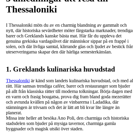
Thessaloniki
I Thessaloniki möts du av en charmig blandning av gammalt och
nytt, där historiska sevärdheter möter färgstarka marknader, trendiga
barer och Greklands kanske bästa mat. Här får du uppleva det
genuina grekiska vardagslivet där människor sippar på en frappé i
solen, och där livliga samtal, klirrande glas och ljudet av bestick frå
uteserveringarna skapar den där härliga semesterkänslan.
1. Greklands kulinariska huvudstad
Thessaloniki
är känd som landets kulinariska huvudstad, och med al
rätt. Här samsas trendiga caféer, barer och restauranger som bjuder
på allt från klassiska rätter till moderna tolkningar. Börja dagen med
en varm och frasig bougatsa, prova dig fram bland goda mezerätter
och avrunda kvällen på någon av vinbarerna i Ladadika, där
stämningen är trivsam och det är lätt att bli kvar lite längre än
planerat.
Missa inte heller att besöka Ano Poli, den charmiga och historiska
stadsdelen som bjuder på mysiga tavernor, charmiga gamla
byggnader och magisk utsikt över staden.