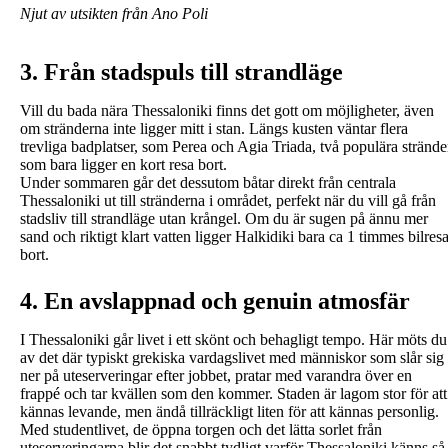
Njut av utsikten från Ano Poli
3. Från stadspuls till strandläge
Vill du bada nära Thessaloniki finns det gott om möjligheter, även
om stränderna inte ligger mitt i stan. Längs kusten väntar flera
trevliga badplatser, som Perea och Agia Triada, två populära strände
som bara ligger en kort resa bort.
Under sommaren går det dessutom båtar direkt från centrala
Thessaloniki ut till stränderna i området, perfekt när du vill gå från
stadsliv till strandläge utan krångel. Om du är sugen på ännu mer
sand och riktigt klart vatten ligger Halkidiki bara ca 1 timmes bilres
bort.
4. En avslappnad och genuin atmosfär
I Thessaloniki går livet i ett skönt och behagligt tempo. Här möts du
av det där typiskt grekiska vardagslivet med människor som slår sig
ner på uteserveringar efter jobbet, pratar med varandra över en
frappé och tar kvällen som den kommer. Staden är lagom stor för att
kännas levande, men ändå tillräckligt liten för att kännas personlig.
Med studentlivet, de öppna torgen och det lätta sorlet från
uteserveringarna blir det snabbt tydligt varför Thessaloniki känns så