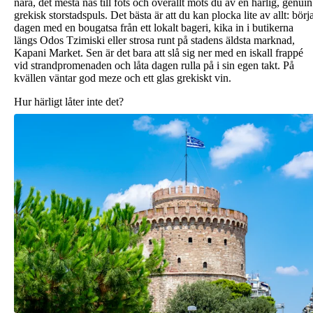
nära, det mesta nås till fots och överallt möts du av en härlig, genuin
grekisk storstadspuls. Det bästa är att du kan plocka lite av allt: börj
dagen med en bougatsa från ett lokalt bageri, kika in i butikerna
längs Odos Tzimiski eller strosa runt på stadens äldsta marknad,
Kapani Market. Sen är det bara att slå sig ner med en iskall frappé
vid strandpromenaden och låta dagen rulla på i sin egen takt. På
kvällen väntar god meze och ett glas grekiskt vin.
Hur härligt låter inte det?