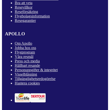
Bra att veta
Resevillkor
Reseförsäkring
Flygbolagsinformation
Resegarantier
APOLLO
Om Apollo
Jobba hos oss
Flygprogram
Våra resmål
Press och media
Hållbart resande
Personuppgifter & integritet
Visselblåsning
Tillgänglighetsredogörelse
Hantera cookies