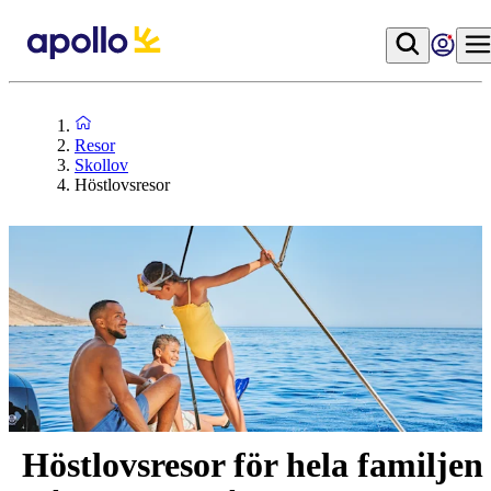
Resor
Skollov
Höstlovsresor
Höstlovsresor för hela familjen