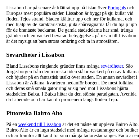
Lissabon har på senare år klättrat upp på listan över
Portugals
och
Europas mest populära städer. Lissabon är byggt på sju kullar vid
floden Tejos strand. Staden klättrar upp och ner för kullarna, och
med hjälp av de karaktäristiska, gula spårvagnarna får du hjälp upp
för de brantaste backarna. De gamla stadsdelarna har små, trånga
gränder och en vackert bevarad bebyggelse - på resan till Lissabon
är det mysigt att bara strosa omkring och ta in atmosfären.
Sevärdheter i Lissabon
Bland Lissabons ringlande gränder finns många
sevärdheter
. São
Jorge-borgen från den moriska tiden ståtar vackert på en av kullarna
och bjuder på en fantastisk utsikt över staden. En annan sevärdhet i
Lissabon är Alfama, kvarteren nedanför borgen. De mest folkliga
och deras små smala gator ringlar sig ned mot Lissabons hjärta -
stadsdelen Baixa. I Baixa hittar du den största paradgatan, Avenida
da Liberade och här kan du promenera längs floden Tejo.
Pittoreska Bairro Alto
På en
weekend till Lissabon
är det ett måste att uppleva Bairro Alto.
Bairro Alto är en lugn stadsdel med många restauranger och butiker
och är framför allt känd för sina många fadorestauranger. Fado är en