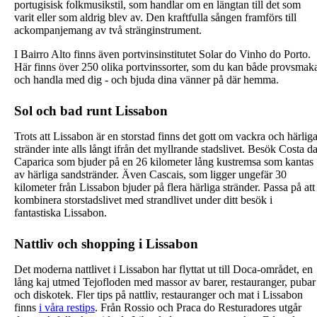
portugisisk folkmusikstil, som handlar om en längtan till det som
varit eller som aldrig blev av. Den kraftfulla sången framförs till
ackompanjemang av två stränginstrument.
I Bairro Alto finns även portvinsinstitutet Solar do Vinho do Porto.
Här finns över 250 olika portvinssorter, som du kan både provsmak
och handla med dig - och bjuda dina vänner på där hemma.
Sol och bad runt Lissabon
Trots att Lissabon är en storstad finns det gott om vackra och härlig
stränder inte alls långt ifrån det myllrande stadslivet. Besök Costa d
Caparica som bjuder på en 26 kilometer lång kustremsa som kantas
av härliga sandstränder. Även Cascais, som ligger ungefär 30
kilometer från Lissabon bjuder på flera härliga stränder. Passa på att
kombinera storstadslivet med strandlivet under ditt besök i
fantastiska Lissabon.
Nattliv och shopping i Lissabon
Det moderna nattlivet i Lissabon har flyttat ut till Doca-området, en
lång kaj utmed Tejofloden med massor av barer, restauranger, pubar
och diskotek. Fler tips på nattliv, restauranger och mat i Lissabon
finns
i våra restips
. Från Rossio och Praca do Resturadores utgår