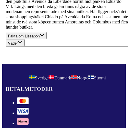
den praktfulla Avenida da Liberdade norrut mot parken Eduardo
VII. Längs med den breda gatan finns några av de stora
modenamnen representerade med sina butiker. Här ligger också det
stora shoppingstråket Chiado på Avenida da Roma och sist men inte
minst de två stora köpcentrumen Amoreiras och Columbus med fler
hundra butiker.
Fakta om Lissabon
Väder
Sverige
Danmark
Norge
Suomi
BETALMETODER