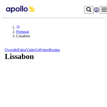
Portugal
Lissabon
Översikt
Fakta
Väder
Utflykter
Restips
Lissabon