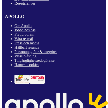
Resegarantier
APOLLO
Om Apollo
Jobba hos oss
Flygprogram
Våra resmål
Press och media
Hållbart resande
Personuppgifter & integritet
Visselblåsning
Tillgänglighetsredogörelse
Hantera cookies