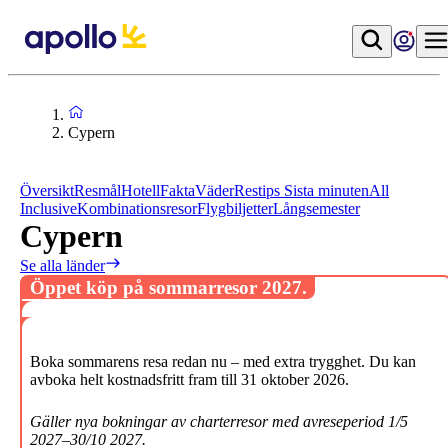
Cypern
Översikt
Resmål
Hotell
Fakta
Väder
Restips
Sista minuten
All
Inclusive
Kombinationsresor
Flygbiljetter
Långsemester
Cypern
Se alla länder
Öppet köp på sommarresor 2027.
Boka sommarens resa redan nu – med extra trygghet. Du kan
avboka helt kostnadsfritt fram till 31 oktober 2026.
Gäller nya bokningar av charterresor med avreseperiod 1/5
2027–30/10 2027.