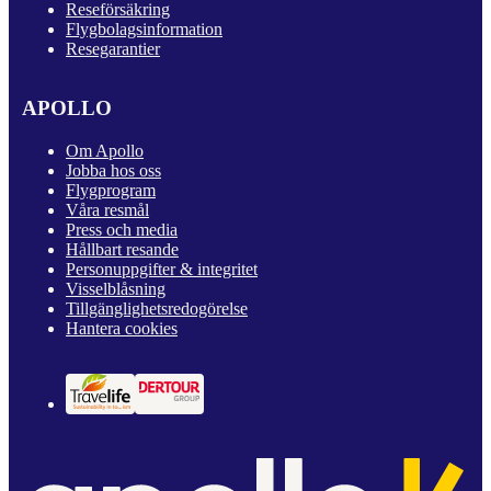
Reseförsäkring
Flygbolagsinformation
Resegarantier
APOLLO
Om Apollo
Jobba hos oss
Flygprogram
Våra resmål
Press och media
Hållbart resande
Personuppgifter & integritet
Visselblåsning
Tillgänglighetsredogörelse
Hantera cookies