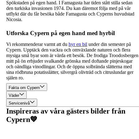
Spökstaden på egen hand. I Famagusta har tiden stått stilla sedan
den turkiska invasionen 1974. Du kan däremot följa med på vår
utflykt där du får besöka både Famagusta och Cyperns huvudstad
Nicosia.
Utforska Cypern på egen hand med hyrbil
Vi rekommenderar varmt att du
hyr en bil
under din semester på
Cypern. Upptäck den vackra och omväxlande naturen och flera
mysiga små byar som är värda ett besök. De frodiga Troodosbergen
mitt på ön erbjuder svalkande grönska med doftande pinjeskogar
och oändliga vinodlingar. Och de öppna solbrända slätterna med
sina rödbruna potatisslätter, silvergrå olivträd och citruslundar ger
själen ro.
Fakta om Cypern
Väder
Servicenivå
Inspireras av våra gästers bilder från
Cypern💙