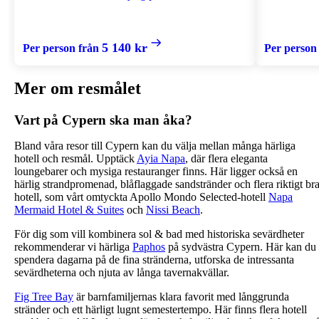
5 140 kr
Per person från
Per person
Mer om resmålet
Vart på Cypern ska man åka?
Bland våra resor till Cypern kan du välja mellan många härliga
hotell och resmål. Upptäck
Ayia Napa
, där flera eleganta
loungebarer och mysiga restauranger finns. Här ligger också en
härlig strandpromenad, blåflaggade sandstränder och flera riktigt br
hotell, som vårt omtyckta Apollo Mondo Selected-hotell
Napa
Mermaid Hotel & Suites
och
Nissi Beach
.
För dig som vill kombinera sol & bad med historiska sevärdheter
rekommenderar vi härliga
Paphos
på sydvästra Cypern. Här kan du
spendera dagarna på de fina stränderna, utforska de intressanta
sevärdheterna och njuta av långa tavernakvällar.
Fig Tree Bay
är barnfamiljernas klara favorit med långgrunda
stränder och ett härligt lugnt semestertempo. Här finns flera hotell