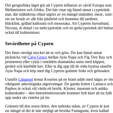
Det geografiska läget gör att Cypern influeras av såväl Europa som
Mellanöstern och Afrika. Det här visar sig bland annat i cypriotisk
mat, där måltiderna oftast utgörs av en mängd smårätter, meze, som 
sin tur består av allt från pitabröd och hummus till sardiner,
bläckfisk, grillad halloumi och moussaka. Att Cyperns huvudstad,
Nicosia, är delad i en turkcypriotisk och en grekcypriotisk del bidrar
också till kulturmixen.
Sevärdheter på Cypern
Det finns otroligt mycket att se och göra. Du kan bland annat
picknicka vid
Cavo Greco
mellan Ayia Napa och Fig Tree Bay och
promenera eller cykla i områdets dramatiska natur med klippor,
grottor och klarblått hav. Eller ta dig upp till de röda byarna utanför
Ayia Napa och köp med dig Cyperns godaste frukt och grönsaker.
Utanför
Limassol
tronar Kourion på en brant udde med några av ön
viktigaste arkeologiska utgrävningar. De gamla forten i Larnaca och
Paphos är också väl värda ett besök. Kloster, museum och antika
kulturskatter – den historieintresserade kommer helt klart att ha fullt
upp under sin vistelse på ön.
Gränsen till den norra delen, den turkiska sidan, av Cypern är just
nu stängd så det är inte möjligt att besöka Famagusta, även kallad