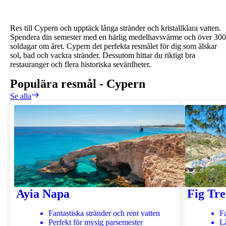
Res till Cypern och upptäck långa stränder och kristallklara vatten.
Spendera din semester med en härlig medelhavsvärme och över 300
soldagar om året. Cypern det perfekta resmålet för dig som älskar
sol, bad och vackra stränder. Dessutom hittar du riktigt bra
restauranger och flera historiska sevärdheter.
Populära resmål
-
Cypern
Se alla
Ayia Napa
Fig Tr
Fantastiska stränder och rent vatten
F
Perfekt för mysig parsemester
L