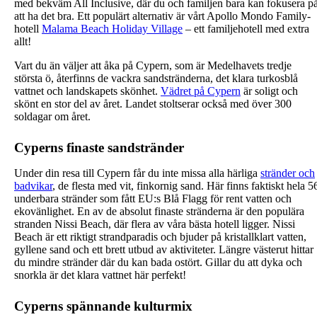
med bekväm All Inclusive, där du och familjen bara kan fokusera p
att ha det bra. Ett populärt alternativ är vårt Apollo Mondo Family-
hotell
Malama Beach Holiday Village
– ett familjehotell med extra
allt!
Vart du än väljer att åka på Cypern, som är Medelhavets tredje
största ö, återfinns de vackra sandstränderna, det klara turkosblå
vattnet och landskapets skönhet.
Vädret på Cypern
är soligt och
skönt en stor del av året. Landet stoltserar också med över 300
soldagar om året.
Cyperns finaste sandstränder
Under din resa till Cypern får du inte missa alla härliga
stränder och
badvikar
, de flesta med vit, finkornig sand. Här finns faktiskt hela 5
underbara stränder som fått EU:s Blå Flagg för rent vatten och
ekovänlighet. En av de absolut finaste stränderna är den populära
stranden Nissi Beach, där flera av våra bästa hotell ligger. Nissi
Beach är ett riktigt strandparadis och bjuder på kristallklart vatten,
gyllene sand och ett brett utbud av aktiviteter. Längre västerut hittar
du mindre stränder där du kan bada ostört. Gillar du att dyka och
snorkla är det klara vattnet här perfekt!
Cyperns spännande kulturmix