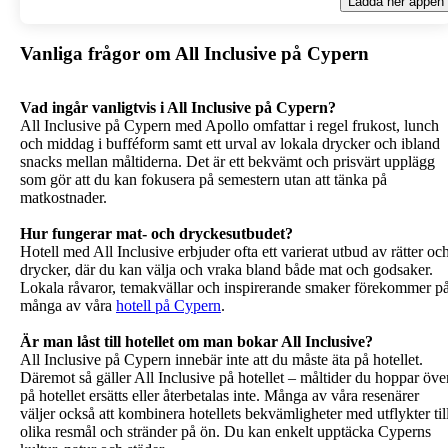
Ladda ner appen
Vanliga frågor om All Inclusive på Cypern
Vad ingår vanligtvis i All Inclusive på Cypern?
All Inclusive på Cypern med Apollo omfattar i regel frukost, lunch
och middag i bufféform samt ett urval av lokala drycker och ibland
snacks mellan måltiderna. Det är ett bekvämt och prisvärt upplägg
som gör att du kan fokusera på semestern utan att tänka på
matkostnader.
Hur fungerar mat- och dryckesutbudet?
Hotell med All Inclusive erbjuder ofta ett varierat utbud av rätter oc
drycker, där du kan välja och vraka bland både mat och godsaker.
Lokala råvaror, temakvällar och inspirerande smaker förekommer p
många av våra
hotell på Cypern
.
Är man låst till hotellet om man bokar All Inclusive?
All Inclusive på Cypern innebär inte att du måste äta på hotellet.
Däremot så gäller All Inclusive på hotellet – måltider du hoppar öve
på hotellet ersätts eller återbetalas inte. Många av våra resenärer
väljer också att kombinera hotellets bekvämligheter med utflykter til
olika resmål och stränder på ön. Du kan enkelt upptäcka Cyperns