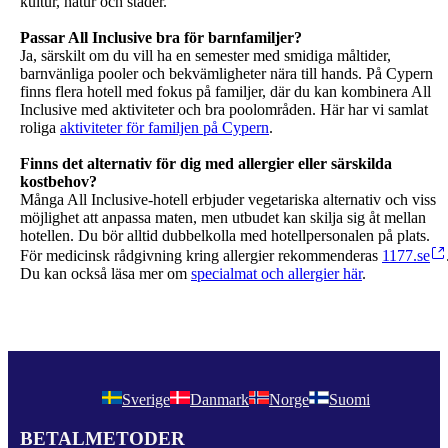
kultur, natur och städer.
Passar All Inclusive bra för barnfamiljer?
Ja, särskilt om du vill ha en semester med smidiga måltider,
barnvänliga pooler och bekvämligheter nära till hands. På Cypern
finns flera hotell med fokus på familjer, där du kan kombinera All
Inclusive med aktiviteter och bra poolområden. Här har vi samlat
roliga
aktiviteter för familjen på Cypern
.
Finns det alternativ för dig med allergier eller särskilda
kostbehov?
Många All Inclusive-hotell erbjuder vegetariska alternativ och viss
möjlighet att anpassa maten, men utbudet kan skilja sig åt mellan
hotellen. Du bör alltid dubbelkolla med hotellpersonalen på plats.
För medicinsk rådgivning kring allergier rekommenderas
1177.se
Du kan också läsa mer om
specialmat och allergier här
.
Sverige
Danmark
Norge
Suomi
BETALMETODER