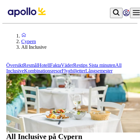
Cypern
All Inclusive
Översikt
Resmål
Hotell
Fakta
Väder
Restips
Sista minuten
All
Inclusive
Kombinationsresor
Flygbiljetter
Långsemester
All Inclusive på Cypern