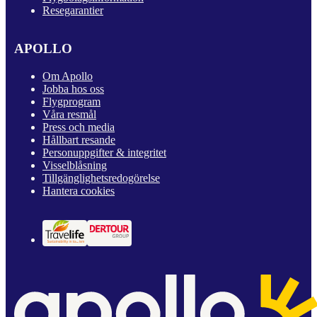
Resegarantier
APOLLO
Om Apollo
Jobba hos oss
Flygprogram
Våra resmål
Press och media
Hållbart resande
Personuppgifter & integritet
Visselblåsning
Tillgänglighetsredogörelse
Hantera cookies