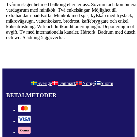
Tvårumslägenhet med balkong eller terrass. Sovrum och kombinera
vardagsrum med minikök. Två enkelsängar. Möjlighet till
extrabäddar i bäddsoffa. Minikök med spis, kylskåp med frysfack,
mikrovågsugn, vattenkokare, brödrost, kaffebryggare och enkel
köksutrustning. Wifi och luftkonditionering ingår. Deponering mot
avgift. Tv med internationella kanaler. Hårtork. Badrum med dusch
och wc. Städning 5 ggr/vecka.
Sverige
Danmark
Norge
Suomi
BETALMETODER