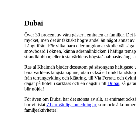
Dubai
Över 30 procent av våra gäster i emiraten är familjer. Det
mycket, men det är faktiskt högre andel än något annat av
Långt ifrån. För vilka barn eller ungdomar skulle väl säga n
snowboard i öknen, känna adrenalinkicken i häftiga temapa
strandklubbar, eller testa världens högsta/snabbaste/längsta..
Ras al Khaimah bjuder dessutom på säsongens häftigaste ut
bara världens längsta zipline, utan också ett unikt landskap
från terrängcykling och klättring, till Via Ferrata och dyk
dagar på hotell i särklass och en dagstur till
Dubai
, så gara
blir nöjda!
För även om Dubai har det största av allt, är emiratet också
har vi listat
7 barnvänliga anledningar
, som också kommer at
familjeaktiviteter!