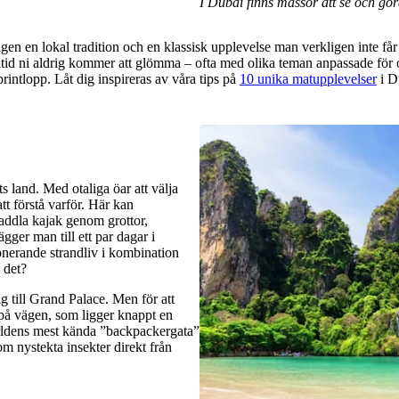
I Dubai finns massor att se och gör
gen en lokal tradition och en klassisk upplevelse man verkligen inte får
måltid ni aldrig kommer att glömma – ofta med olika teman anpassade för 
rintlopp. Låt dig inspireras av våra tips på
10 unika matupplevelser
i D
s land. Med otaliga öar att välja
att förstå varför. Här kan
addla kajak genom grottor,
gger man till ett par dagar i
onerande strandliv i kombination
 det?
ig till Grand Palace. Men för att
på vägen, som ligger knappt en
ärldens mest kända ”backpackergata”
 nystekta insekter direkt från