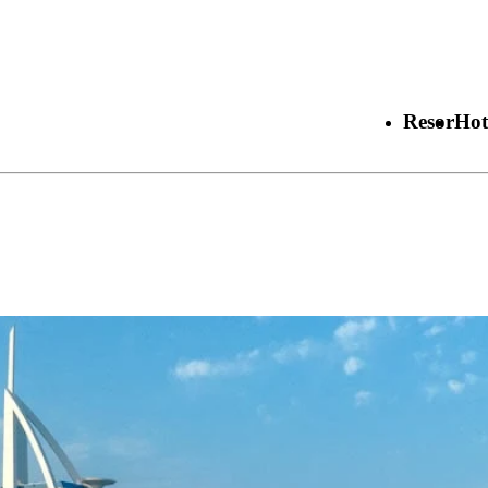
Resor
Hot