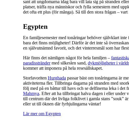
sant att ungdomarna idag bara vill lata sig på stranden ell
platser, träffa nya människor och fylla semestern med upp
det ofta ett plus (för många). Så till den stora frågan – var
Egypten
En familjesemester med tonåringar behöver självklart inte fy
bara det finns möjligheter! Därför är det inte så överraska
en självutnämnd favorit, och det vinterresmål som har flest
Här finns det nämligen något för hela familjen –
fantastisk
paradisstränder
med silkeslen sand,
dykmöjligheter i värld
kommer att imponera på hela resesällskapet.
Storfavoriten
Hurghada
passar bäst om tonåringarna är med,
aktiviteterna fler. Tillbringa dagarna på stranden med snork
följ med på en båttur till havs och se delfinerna leka i det fr
Mahmya
. Efter att ha tillbringat halva dagen i eller under 
till centrum där det livliga folklivet i gamla stans ”souk” är
eller ut till öknen där fyrhjulingarna väntar!
Lär mer om Egypten