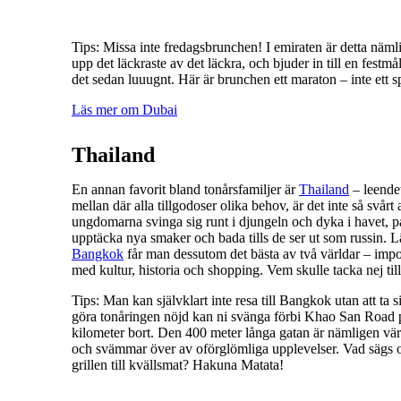
Tips: Missa inte fredagsbrunchen! I emiraten är detta nämli
upp det läckraste av det läckra, och bjuder in till en fest
det sedan luuugnt. Här är brunchen ett maraton – inte ett sp
Läs mer om Dubai
Thailand
En annan favorit bland tonårsfamiljer är
Thailand
– leendet
mellan där alla tillgodoser olika behov, är det inte så svårt 
ungdomarna svinga sig runt i djungeln och dyka i havet, p
upptäcka nya smaker och bada tills de ser ut som russin. Lä
Bangkok
får man dessutom det bästa av två världar – imp
med kultur, historia och shopping. Vem skulle tacka nej till
Tips: Man kan självklart inte resa till Bangkok utan att ta s
göra tonåringen nöjd kan ni svänga förbi Khao San Road 
kilometer bort. Den 400 meter långa gatan är nämligen v
och svämmar över av oförglömliga upplevelser. Vad sägs om
grillen till kvällsmat? Hakuna Matata!