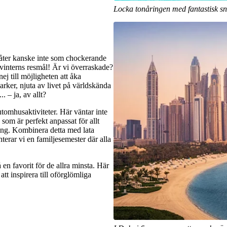
Locka tonåringen med fantastisk sn
 låter kanske inte som chockerande
 vinterns resmål! Är vi överraskade?
ej till möjligheten att åka
rker, njuta av livet på världskända
. – ja, av allt?
omhusaktiviteter. Här väntar inte
 som är perfekt anpassat för allt
ning. Kombinera detta med lata
nterar vi en familjesemester där alla
 en favorit för de allra minsta. Här
t inspirera till oförglömliga