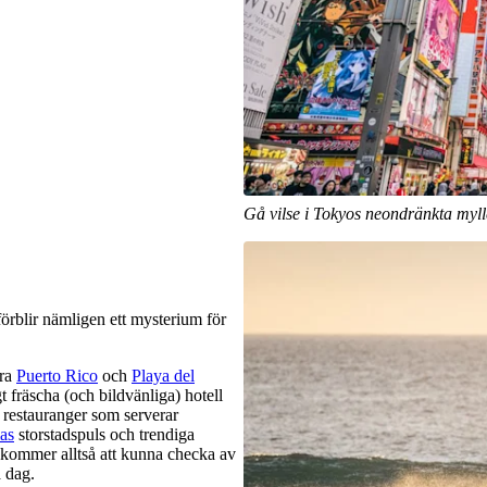
Gå vilse i Tokyos neondränkta myll
 förblir nämligen ett mysterium för
ara
Puerto Rico
och
Playa del
gt fräscha (och bildvänliga) hotell
 restauranger som serverar
as
storstadspuls och trendiga
kommer alltså att kunna checka av
 dag.