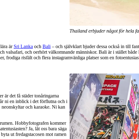
Thailand erbjuder något för hela fa
lära är
Sri Lanka
och
Bali
– och självklart bjuder dessa också in till f
ch valsafari, och oerhört välkomnande människor. Bali är i stället både
, frodiga risfält och flera instagramvänliga platser som en fotoentusi
er är det få städer tonåringarna
år ni en inblick i det förflutna och i
, neonskyltar och karaoke. Ni kan
entrumen. Hobbyfotografen kommer
atentusiasten? Ja, låt oss bara säga
t byta ut fredagstacosen mot ramen