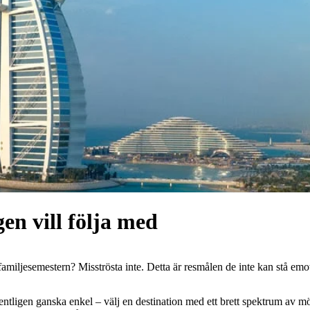
gen vill följa med
på familjesemestern? Misströsta inte. Detta är resmålen de inte kan stå e
entligen ganska enkel – välj en destination med ett brett spektrum av mö