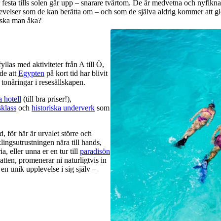
er festa tills solen går upp – snarare tvärtom. De är medvetna och nyfikn
levelser som de kan berätta om – och som de själva aldrig kommer att 
t ska man åka?
llas med aktiviteter från A till Ö,
nde att
Egypten
på kort tid har blivit
 tonåringar i resesällskapen.
a hotell
(till bra priser!),
sklass
och
historiska underverk
som
 för här är urvalet större och
lingsutrustningen nära till hands,
ia, eller unna er en tur till
paradisön
vatten, promenerar ni naturligtvis in
 en unik upplevelse i sig själv –