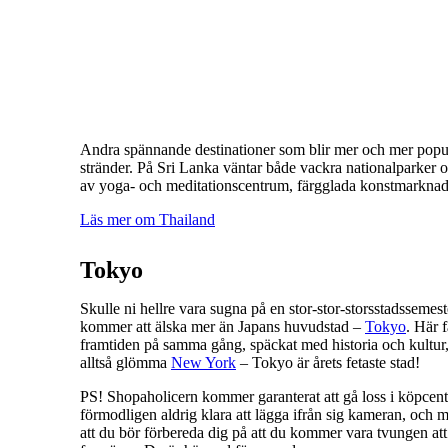
Andra spännande destinationer som blir mer och mer popu
stränder. På Sri Lanka väntar både vackra nationalparker o
av yoga- och meditationscentrum, färgglada konstmarknader
Läs mer om Thailand
Tokyo
Skulle ni hellre vara sugna på en stor-stor-storsstadssemest
kommer att älska mer än Japans huvudstad –
Tokyo
. Här f
framtiden på samma gång, späckat med historia och kultur
alltså glömma
New York
– Tokyo är årets fetaste stad!
PS! Shopaholicern kommer garanterat att gå loss i köpc
förmodligen aldrig klara att lägga ifrån sig kameran, och m
att du bör förbereda dig på att du kommer vara tvungen at