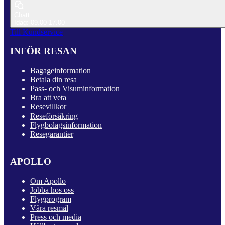
Chatt
Idag: 09.00-17.00
Till Kundservice
INFÖR RESAN
Bagageinformation
Betala din resa
Pass- och Visuminformation
Bra att veta
Resevillkor
Reseförsäkring
Flygbolagsinformation
Resegarantier
APOLLO
Om Apollo
Jobba hos oss
Flygprogram
Våra resmål
Press och media