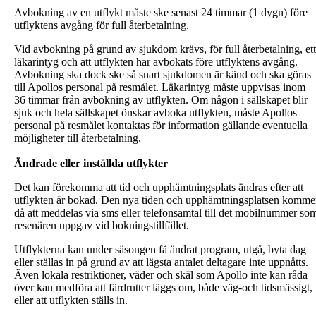
Avbokning av en utflykt måste ske senast 24 timmar (1 dygn) före
utflyktens avgång för full återbetalning.
Vid avbokning på grund av sjukdom krävs, för full återbetalning, ett
läkarintyg och att utflykten har avbokats före utflyktens avgång.
Avbokning ska dock ske så snart sjukdomen är känd och ska göras
till Apollos personal på resmålet. Läkarintyg måste uppvisas inom
36 timmar från avbokning av utflykten. Om någon i sällskapet blir
sjuk och hela sällskapet önskar avboka utflykten, måste Apollos
personal på resmålet kontaktas för information gällande eventuella
möjligheter till återbetalning.
Ändrade eller inställda utflykter
Det kan förekomma att tid och upphämtningsplats ändras efter att
utflykten är bokad. Den nya tiden och upphämtningsplatsen komme
då att meddelas via sms eller telefonsamtal till det mobilnummer so
resenären uppgav vid bokningstillfället.
Utflykterna kan under säsongen få ändrat program, utgå, byta dag
eller ställas in på grund av att lägsta antalet deltagare inte uppnåtts.
Även lokala restriktioner, väder och skäl som Apollo inte kan råda
över kan medföra att färdrutter läggs om, både väg-och tidsmässigt,
eller att utflykten ställs in.