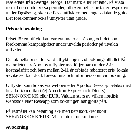
reseledare från Sverige, Norge, Danmark eller Finland. På vissa
resmål och under vissa perioder, till exempel i storstäder respektive
under lågsäsong, sker de flesta utflykter med engelsktalande guide.
Det förekommer också utflykter utan guide.
Pris och betalning
Priset för en utflykt kan variera under en säsong och det kan
förekomma kampanjpriser under utvalda perioder på utvalda
utflykter.
Det aktuella priset för vald utflykt anges vid bokningstillfället.På
majoriteten av Apollos utflykter medföljer barn under 2 år
kostnadsfritt och barn mellan 2-11 år erbjuds rabatterat pris, lokala
avvikelser kan dock förekomma och informeras om vid bokning.
Utflykter som bokas via webben eller Apollos Reseapp betalas med
betalkort/kreditkort (ej American Express och Diners) i
SEK/NOK/DKK eller EUR. Valutan styrs av vilken nordisk
webbsida eller Reseapp som bokningen har gjorts på/i.
På resmålet kan betalning ske med betalkort/kreditkort i
SEK/NOK/DKK/EUR. Vi tar inte emot kontanter.
Avbokning