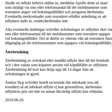
Skulle en utflykt behöva ställas in, meddelar Apollo detta så snart
som möjligt via sms eller telefonsamtal till det mobilnummer som
resenären angav vid bokningstillfället och pengarna återbetalas.
Eventuella merkostnader som resenären erhåller anledning av att
utflykten stalls in, ersätts/återbetalas inte.
Alla eventuella ändringar och/eller avbokningar av utflykter sker vi
sms eller telefonsamtal till det mobilnummer som resenären uppgav
vid bokningstillfället. Det är därför av yttersta vikt att resenären finn
tillgänglig på det telefonnummer som uppgavs vid bokningstillfället.
Återbetalning
Återbetalning av avbokad eller inställd utflykt sker till det betalsätt
och i den valuta som köparen använt vid köptillfället av utflykten.
Återbetalning till kort kan dröja upp till 14 dagar från att
avbokningen är gjord.
Ändras flyg och/eller hotell (avseende din inbokade resa till
resmålet) så att inbokad utflykt ej kan genomföras, återbetalas
utflyktens pris om inte en annan likvärdig utflykt kan erbjudas.
2019-06-26