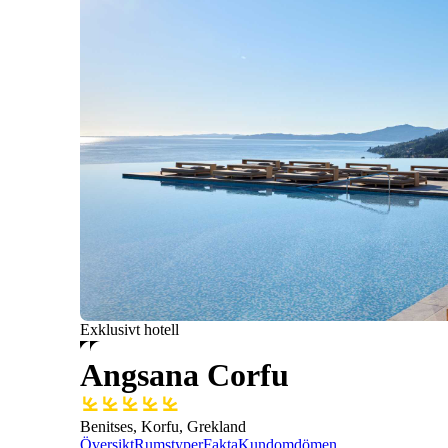
Exklusivt hotell
Angsana Corfu
Benitses, Korfu, Grekland
Översikt
Rumstyper
Fakta
Kundomdömen