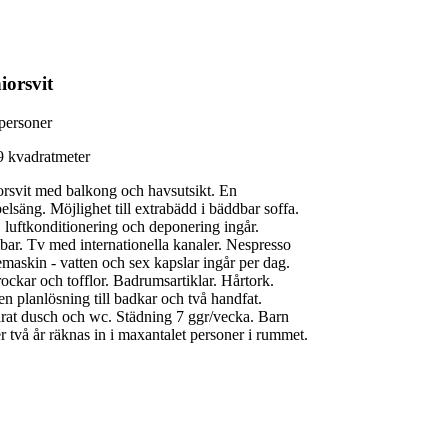
iorsvit
personer
9 kvadratmeter
orsvit med balkong och havsutsikt. En
elsäng. Möjlighet till extrabädd i bäddbar soffa.
, luftkonditionering och deponering ingår.
bar. Tv med internationella kanaler. Nespresso
emaskin - vatten och sex kapslar ingår per dag.
ockar och tofflor. Badrumsartiklar. Hårtork.
n planlösning till badkar och två handfat.
rat dusch och wc. Städning 7 ggr/vecka. Barn
r två år räknas in i maxantalet personer i rummet.