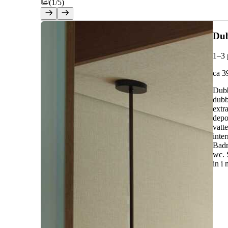
(1/5)
Du
1–3 
ca 3
Dubb
dubb
extr
depo
vatt
inte
Badr
wc. 
in i