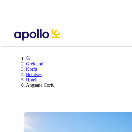
Grekland
Korfu
Benitses
Hotell
Angsana Corfu