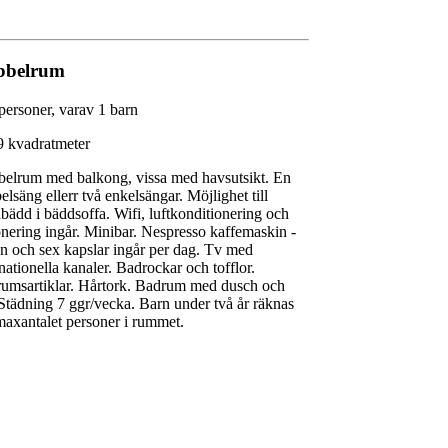
bbelrum
personer, varav 1 barn
9 kvadratmeter
elrum med balkong, vissa med havsutsikt. En
elsäng ellerr två enkelsängar. Möjlighet till
abädd i bäddsoffa. Wifi, luftkonditionering och
nering ingår. Minibar. Nespresso kaffemaskin -
en och sex kapslar ingår per dag. Tv med
rnationella kanaler. Badrockar och tofflor.
umsartiklar. Hårtork. Badrum med dusch och
Städning 7 ggr/vecka. Barn under två år räknas
 maxantalet personer i rummet.