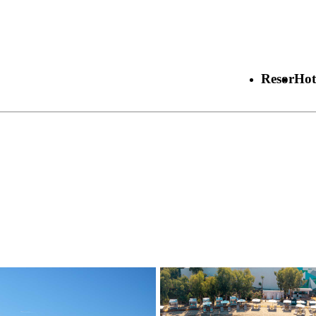
Resor
Hot