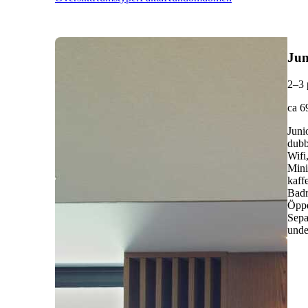
Jun
2–3 
ca 6
Juni
dubb
Wifi
Mini
kaff
Badr
Öppe
Sepa
unde