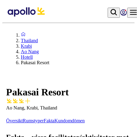
Thailand
Krabi
Ao Nang
Hotell
Pakasai Resort
Pakasai Resort
Ao Nang, Krabi, Thailand
Översikt
Rumstyper
Fakta
Kundomdömen