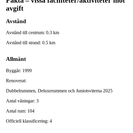
Fakta – vissa faciliteter/aktiviteter mot
avgift
Avstånd
Avstånd till centrum
:
0.3
km
Avstånd till strand
:
0.5
km
Allmänt
Byggår
:
1999
Renoverat
:
Dubbelrummen, Deluxerummen och Juniotsviterna 2025
Antal våningar
:
3
Antal rum
:
104
Officiell klassificering
:
4