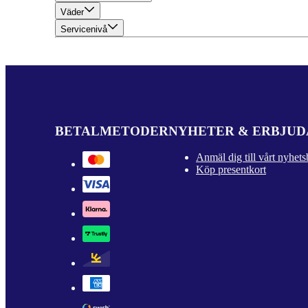
Väder
Servicenivå
BETALMETODER
NYHETER & ERBJU
Anmäl dig till vårt nyhets
Köp presentkort