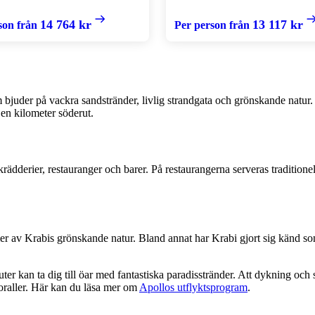
14 764 kr
13 117 kr
son från
Per person från
juder på vackra sandstränder, livlig strandgata och grönskande natur.
en kilometer söderut.
derier, restauranger och barer. På restaurangerna serveras traditionella
er av Krabis grönskande natur. Bland annat har Krabi gjort sig känd som
r kan ta dig till öar med fantastiska paradisstränder. Att dykning och sn
koraller. Här kan du läsa mer om
Apollos utflyktsprogram
.