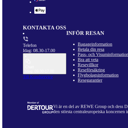
KONTAKTA OSS
INFÖR RESAN
Bagageinformation
Telefon
Betala din resa
Idag: 08.30-17.00
Pass- och Visuminformatio
Bra att veta
Resevillkor
Chatt
Reseförsäkring
Idag: 09.00-17.00
Flygbolagsinformation
Till Kundservice
Resegarantier
Vi är en del av REWE Group och dess
den största centraleuropeiska koncernen i