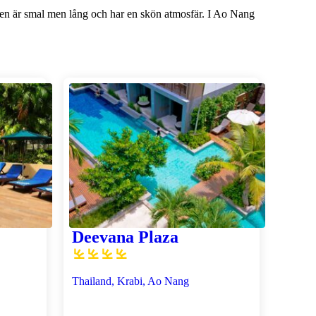
nden är smal men lång och har en skön atmosfär. I Ao Nang
Deevana Plaza
Thailand, Krabi, Ao Nang