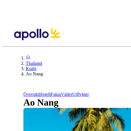
Thailand
Krabi
Ao Nang
Översikt
Hotell
Fakta
Väder
Utflykter
Ao Nang