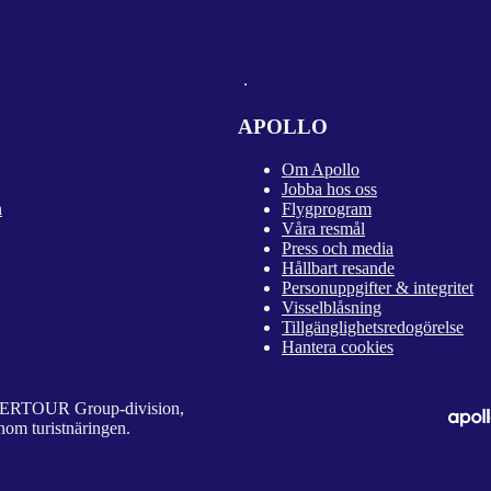
APOLLO
Om Apollo
Jobba hos oss
n
Flygprogram
Våra resmål
Press och media
Hållbart resande
Personuppgifter & integritet
Visselblåsning
Tillgänglighetsredogörelse
Hantera cookies
 DERTOUR Group-division,
nom turistnäringen.