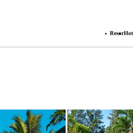
Resor
Hot