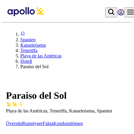
Spanien
Kanarieöarna
Teneriffa
Playa de las Américas
Hotell
Paraiso del Sol
Paraiso del Sol
Playa de las Américas, Teneriffa, Kanarieöarna, Spanien
Översikt
Rumstyper
Fakta
Kundomdömen