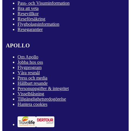
Pass- och Visuminformation
Bra att veta
Resevillkor
Reseförsäkring
Flygbolagsinformation
Resegarantier
APOLLO
Om Apollo
Jobba hos oss
Flygprogram
Våra resmål
Press och media
Hållbart resande
Personuppgifter & integritet
Visselblåsning
Tillgänglighetsredogörelse
Hantera cookies