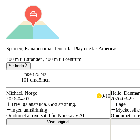
Spanien, Kanarieöarna, Teneriffa, Playa de las Américas
400 m till stranden,
400 m till centrum
Se karta
Enkelt & bra
6.1
101 omdömen
Michael
, Norge
Helle
, Danmar
9
/
10
2026-04-05
2026-03-29
Trevliga anställda. God städning.
Läge
Ingen anmärkning
Mycket slitet
Omdömet är översatt från Norska av AI
Omdömet är öv
Visa original