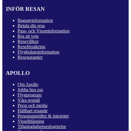
INFÖR RESAN
Bagageinformation
Betala din resa
Pass- och Visuminformation
Bra att veta
Resevillkor
Reseförsäkring
Flygbolagsinformation
Resegarantier
APOLLO
Om Apollo
Jobba hos oss
Flygprogram
Våra resmål
Press och media
Hållbart resande
Personuppgifter & integritet
Visselblåsning
Tillgänglighetsredogörelse