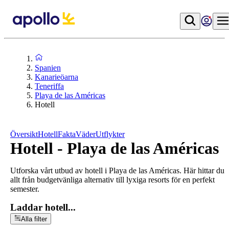
Spanien
Kanarieöarna
Teneriffa
Playa de las Américas
Hotell
Översikt
Hotell
Fakta
Väder
Utflykter
Hotell - Playa de las Américas
Utforska vårt utbud av hotell i Playa de las Américas. Här hittar du
allt från budgetvänliga alternativ till lyxiga resorts för en perfekt
semester.
Laddar hotell...
Alla filter