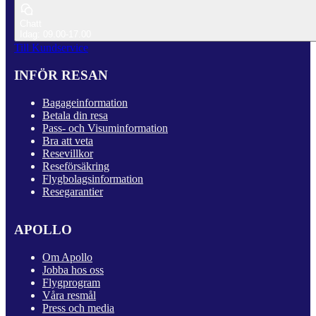
Chatt
Idag: 09.00-17.00
Till Kundservice
INFÖR RESAN
Bagageinformation
Betala din resa
Pass- och Visuminformation
Bra att veta
Resevillkor
Reseförsäkring
Flygbolagsinformation
Resegarantier
APOLLO
Om Apollo
Jobba hos oss
Flygprogram
Våra resmål
Press och media