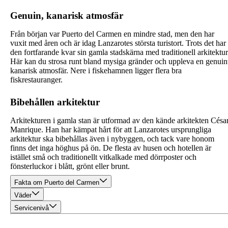
Genuin, kanarisk atmosfär
Från början var Puerto del Carmen en mindre stad, men den har
vuxit med åren och är idag Lanzarotes största turistort. Trots det har
den fortfarande kvar sin gamla stadskärna med traditionell arkitektur
Här kan du strosa runt bland mysiga gränder och uppleva en genuin
kanarisk atmosfär. Nere i fiskehamnen ligger flera bra
fiskrestauranger.
Bibehållen arkitektur
Arkitekturen i gamla stan är utformad av den kände arkitekten Césa
Manrique. Han har kämpat hårt för att Lanzarotes ursprungliga
arkitektur ska bibehållas även i nybyggen, och tack vare honom
finns det inga höghus på ön. De flesta av husen och hotellen är
istället små och traditionellt vitkalkade med dörrposter och
fönsterluckor i blått, grönt eller brunt.
Fakta om Puerto del Carmen
Väder
Servicenivå