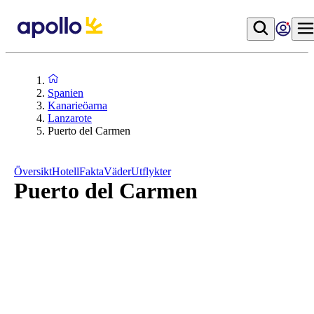
Spanien
Kanarieöarna
Lanzarote
Puerto del Carmen
Översikt
Hotell
Fakta
Väder
Utflykter
Puerto del Carmen