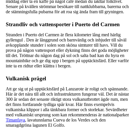
middag eller ta en kaffe på något café medan du iakttar folklivet.
Senare på kvällen strömmar besökare till nattklubbarna, barerna och
de stämningsfulla pubarna för att roa sig ända fram till gryningen.
Strandliv och vattensporter i Puerto del Carmen
Stranden i Puerto del Carmen är flera kilometer lång med härlig
gyllengul . Den är långgrund och barnvänlig och inbjuder till såväl
avkopplande stunder i solen som sköna simturer till havs. Vill du
prova på någon vattensport eller dykning finns det goda möjligheter
till det. Tröttnar du någon dag på sol och salta bad kan du hyra en
mountainbike och ge dig upp i bergen på upptäcktsfärd. Eller varför
inte ta en ridtur eller klättra i bergen.
Vulkanisk prägel
Att ge sig ut på upptäcktsfärd på Lanzarote är roligt och spännande.
Här är det nära till allt och infrastrukturen fungerar väl. Det är nästa
300 år sedan det senaste riktigt stora vulkanutbrottet ägde rum, men
det finns fortfarande tydliga spår kvar. Här finns exempelvis
vulkaniska klippor i alla tänkbara former och storlekar. Sevärdheter
med vulkaniskt ursprung som kan rekommenderas är nationalparke
Timanfaya
, lavatunnlarna Cueva de los Verdes och den
smaragdgröna lagunen El Golfo.