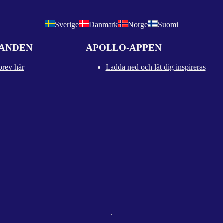
Sverige
Danmark
Norge
Suomi
DANDEN
APOLLO-APPEN
brev här
Ladda ned och låt dig inspireras