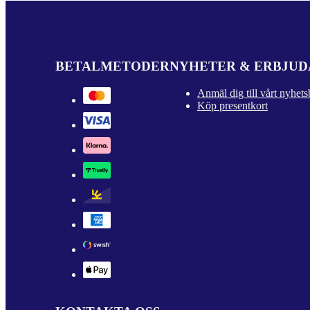
BETALMETODER
NYHETER & ERBJU
Anmäl dig till vårt nyhets
Köp presentkort