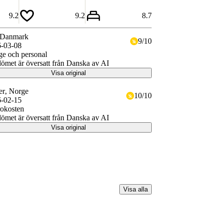
9.2
9.2
8.7
 Danmark
9
/
10
-03-08
ge och personal
met är översatt från Danska av AI
Visa original
er
, Norge
10
/
10
-02-15
rokosten
met är översatt från Danska av AI
Visa original
Visa alla