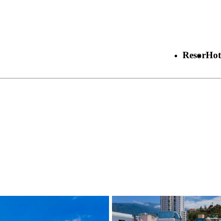
Resor
Hot