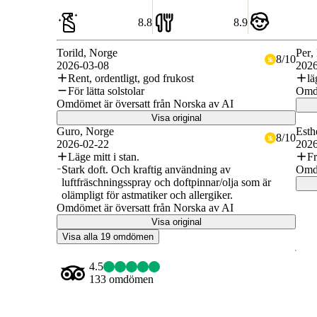
8.8
8.9
Torild
, Norge
Per
,
8
/
10
2026-03-08
2026
Rent, ordentligt, god frukost
lä
För lätta solstolar
Omdö
Omdömet är översatt från Norska av AI
Visa original
Guro
, Norge
Esth
8
/
10
2026-02-22
2026
Läge mitt i stan.
F
Stark doft. Och kraftig användning av
Omdö
luftfräschningsspray och doftpinnar/olja som är
olämpligt för astmatiker och allergiker.
Omdömet är översatt från Norska av AI
Visa original
Visa alla 19 omdömen
4.5
133 omdömen