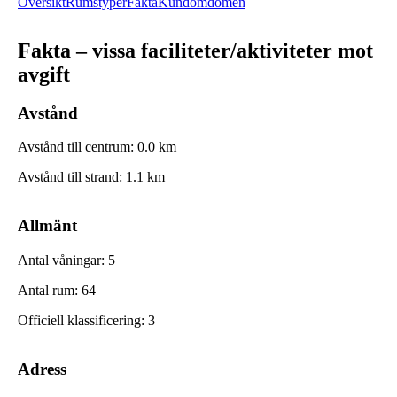
Översikt
Rumstyper
Fakta
Kundomdömen
Fakta – vissa faciliteter/aktiviteter mot
avgift
Avstånd
Avstånd till centrum
:
0.0
km
Avstånd till strand
:
1.1
km
Allmänt
Antal våningar
:
5
Antal rum
:
64
Officiell klassificering
:
3
Adress