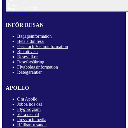
Chatt
Idag: 09.00-17.00
Till Kundservice
INFÖR RESAN
Bagageinformation
Betala din resa
Pass- och Visuminformation
Bra att veta
Resevillkor
Reseförsäkring
Flygbolagsinformation
Resegarantier
APOLLO
Om Apollo
Jobba hos oss
Flygprogram
Våra resmål
Press och media
Hållbart resande