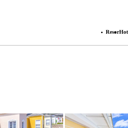
Resor
Hot