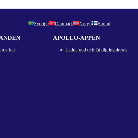
Sverige
Danmark
Norge
Suomi
DANDEN
APOLLO-APPEN
brev här
Ladda ned och låt dig inspireras