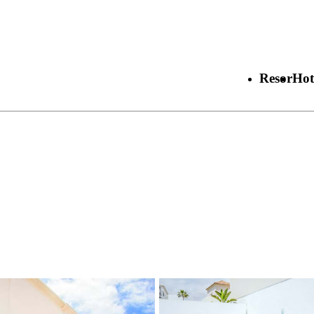
Resor
Hot