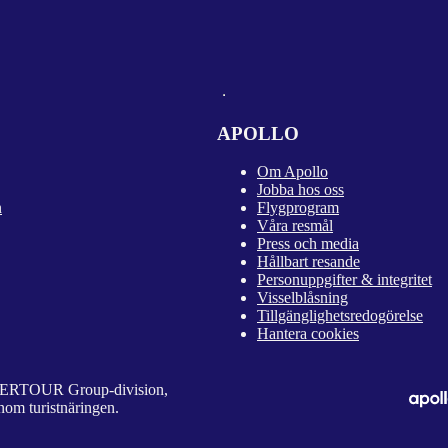
APOLLO
Om Apollo
Jobba hos oss
n
Flygprogram
Våra resmål
Press och media
Hållbart resande
Personuppgifter & integritet
Visselblåsning
Tillgänglighetsredogörelse
Hantera cookies
 DERTOUR Group-division,
nom turistnäringen.