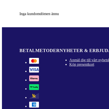
Inga kundomdömen ännu
BETALMETODER
NYHETER & ERBJU
Anmäl dig till vårt nyhets
Köp presentkort