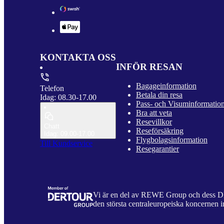
KONTAKTA OSS
INFÖR RESAN
Bagageinformation
Telefon
Betala din resa
Idag: 08.30-17.00
Pass- och Visuminformatio
Bra att veta
Resevillkor
Chatt
Reseförsäkring
Idag: 09.00-17.00
Flygbolagsinformation
Till Kundservice
Resegarantier
Vi är en del av REWE Group och dess
den största centraleuropeiska koncernen i