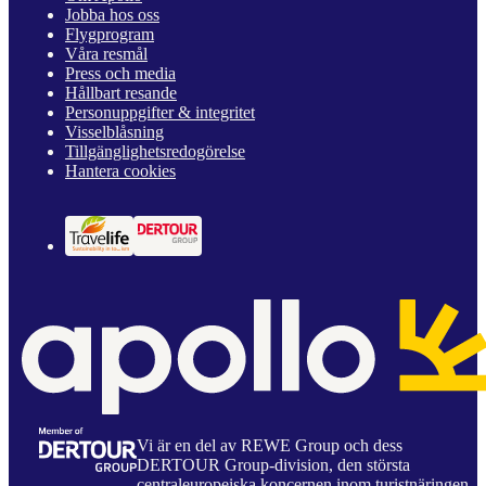
Jobba hos oss
Flygprogram
Våra resmål
Press och media
Hållbart resande
Personuppgifter & integritet
Visselblåsning
Tillgänglighetsredogörelse
Hantera cookies
Vi är en del av REWE Group och dess
DERTOUR Group-division, den största
centraleuropeiska koncernen inom turistnäringen.