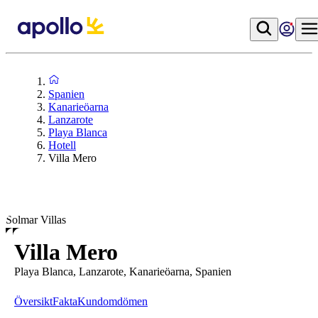
Spanien
Kanarieöarna
Lanzarote
Playa Blanca
Hotell
Villa Mero
Solmar Villas
Villa Mero
Playa Blanca, Lanzarote, Kanarieöarna, Spanien
Översikt
Fakta
Kundomdömen