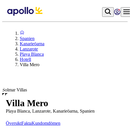
Spanien
Kanarieöarna
Lanzarote
Playa Blanca
Hotell
Villa Mero
Solmar Villas
Villa Mero
Playa Blanca, Lanzarote, Kanarieöarna, Spanien
Översikt
Fakta
Kundomdömen