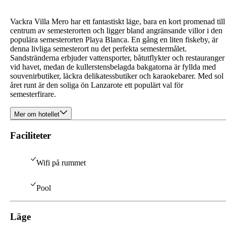
Vackra Villa Mero har ett fantastiskt läge, bara en kort promenad till
centrum av semesterorten och ligger bland angränsande villor i den
populära semesterorten Playa Blanca. En gång en liten fiskeby, är
denna livliga semesterort nu det perfekta semestermålet.
Sandstränderna erbjuder vattensporter, båtutflykter och restauranger
vid havet, medan de kullerstensbelagda bakgatorna är fyllda med
souvenirbutiker, läckra delikatessbutiker och karaokebarer. Med sol
året runt är den soliga ön Lanzarote ett populärt val för
semesterfirare.
Mer om hotellet
Faciliteter
Wifi på rummet
Pool
Läge