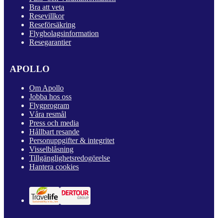
Bra att veta
Resevillkor
Reseförsäkring
Flygbolagsinformation
Resegarantier
APOLLO
Om Apollo
Jobba hos oss
Flygprogram
Våra resmål
Press och media
Hållbart resande
Personuppgifter & integritet
Visselblåsning
Tillgänglighetsredogörelse
Hantera cookies