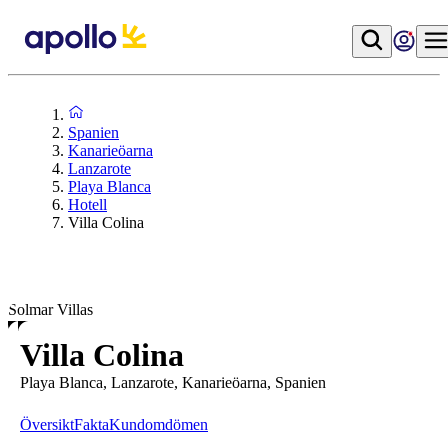
Spanien
Kanarieöarna
Lanzarote
Playa Blanca
Hotell
Villa Colina
Solmar Villas
Villa Colina
Playa Blanca, Lanzarote, Kanarieöarna, Spanien
Översikt
Fakta
Kundomdömen