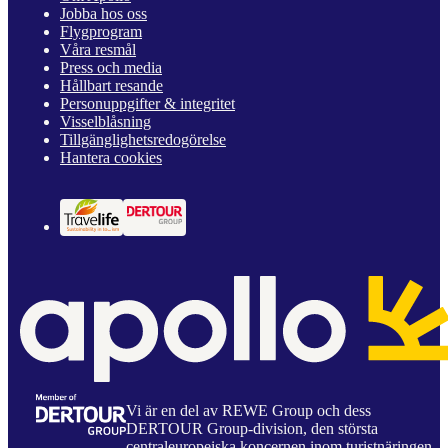
Jobba hos oss
Flygprogram
Våra resmål
Press och media
Hållbart resande
Personuppgifter & integritet
Visselblåsning
Tillgänglighetsredogörelse
Hantera cookies
Vi är en del av REWE Group och dess
DERTOUR Group-division, den största
centraleuropeiska koncernen inom turistnäringen.