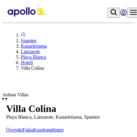
Spanien
Kanarieöarna
Lanzarote
Playa Blanca
Hotell
Villa Colina
Solmar Villas
Villa Colina
Playa Blanca, Lanzarote, Kanarieöarna, Spanien
Översikt
Fakta
Kundomdömen