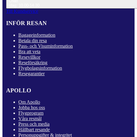
Chatt
Idag: 10.00-14.30
Till Kundservice
INFÖR RESAN
Bagageinformation
Betala din resa
Pass- och Visuminformation
Bra att veta
Resevillkor
Reseförsäkring
Flygbolagsinformation
Resegarantier
APOLLO
Om Apollo
Jobba hos oss
Flygprogram
Våra resmål
Press och media
Hållbart resande
Personuppgifter & integritet