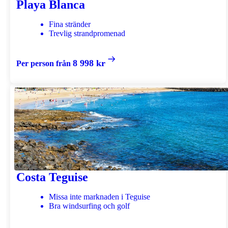
Playa Blanca
Fina stränder
Trevlig strandpromenad
8 998 kr
Per person från
Costa Teguise
Missa inte marknaden i Teguise
Bra windsurfing och golf