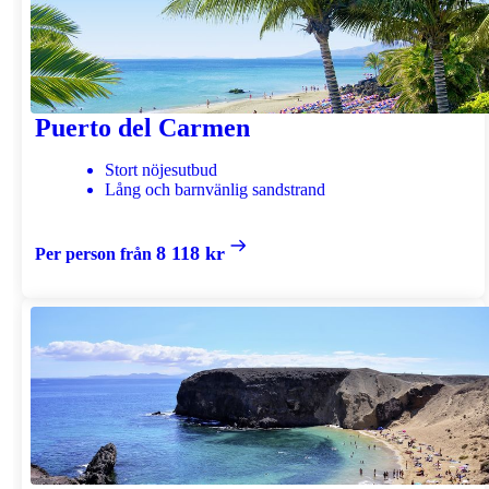
Puerto del Carmen
Stort nöjesutbud
Lång och barnvänlig sandstrand
8 118 kr
Per person från