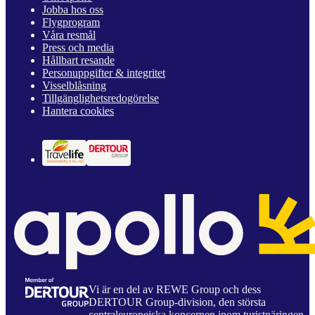
Jobba hos oss
Flygprogram
Våra resmål
Press och media
Hållbart resande
Personuppgifter & integritet
Visselblåsning
Tillgänglighetsredogörelse
Hantera cookies
Vi är en del av REWE Group och dess
DERTOUR Group-division, den största
centraleuropeiska koncernen inom turistnäringen.