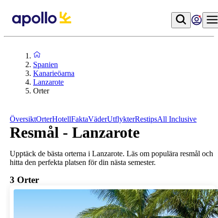
Spanien
Kanarieöarna
Lanzarote
Orter
Översikt
Orter
Hotell
Fakta
Väder
Utflykter
Restips
All Inclusive
Resmål - Lanzarote
Upptäck de bästa orterna i Lanzarote. Läs om populära resmål och
hitta den perfekta platsen för din nästa semester.
3
Orter