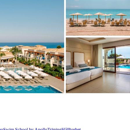
no
Swim School by Apollo
Träning
Hållbarhet