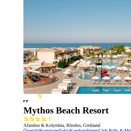
Mythos Beach Resort
Afandou & Kolymbia, Rhodos, Grekland
Översikt
Rumstyper
Fakta
Kundomdömen
Club Polly & Mi