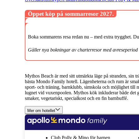
Öppet köp på sommarresor 2027.
Boka sommarens resa redan nu – med extra trygghet. Du k
Gäller nya bokningar av charterresor med avreseperiod
Mythos Beach är med sitt utmärkta läge på stranden, sin t
bästa Mondo Family hotell. Lägenheterna och rum är smakf
sport- och träning, barnklubb, simskola och möjlighet til
lugnet vid vuxenpoolen. Mythos kök inkluderar både det gr
smaker, vegetariskt, specialkost och en fin barnbuffé.
Mer om hotellet
Club Polly & Mino för barnen