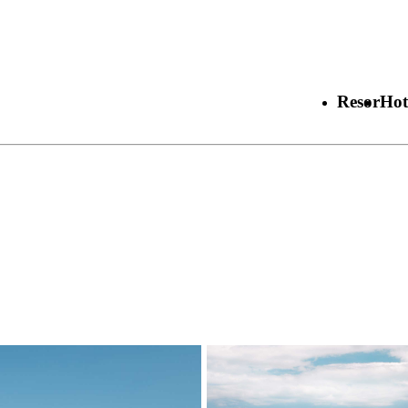
Resor
Hot