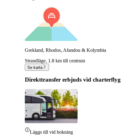
Grekland, Rhodos, Afandou & Kolymbia
Strandläge,
1.8 km till centrum
Se karta
Direkttransfer erbjuds vid charterflyg
Läggs till vid bokning