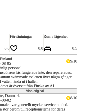
Förväntningar
Rum / lägenhet
8.8
8.8
8.5
 Finland
9
/
10
-08-05
nlig personal
sdörrens lås fungerade inte, den reparerades.
sutom svämmade toaletten över några gånger
 vatten, ända ut i hallen
met är översatt från Finska av AI
Visa original
te
, Danmark
8
/
10
-08-02
onalen var generellt mycket serviceminded.
a stor beröm till receptionisterna för deras