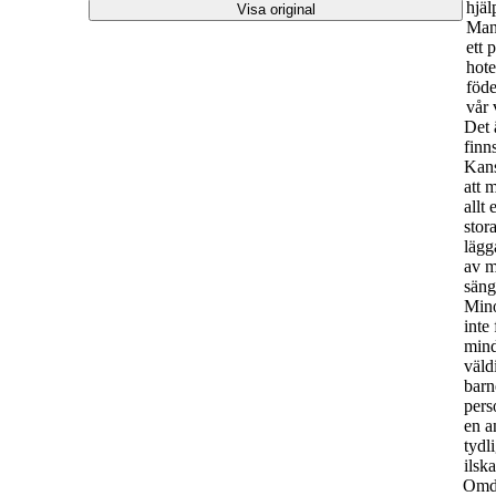
hjäl
Visa original
Mana
ett 
hote
föde
vår 
Det 
finn
Kans
att 
allt
stor
lägg
av m
säng
Mino
inte
mind
väld
barn
pers
en a
tydl
ilsk
Omdö