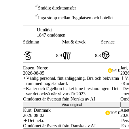
Smidig direkttransfer
Inga stopp mellan flygplatsen och hotellet
Utmärkt
8.7
1847 omdömen
Städning
Mat & dryck
Service
8.9
8.8
Espen
, Norge
Jari
,
9
/
10
2026-08-05
2026
Vänlig personal, fint anläggning. Bra och bekväma
Vä
rum med hög standard.
Rum
Katter och fågelbon i taket inne i restaurangen. Det
Des
var det också när vi var där 2023.
med
Omdömet är översatt från Norska av AI
Omdö
Visa original
Kurt
, Danmark
Anet
10
/
10
2026-08-02
2026
Det hela.
Pers
Omdömet är översatt från Danska av AI
Extr