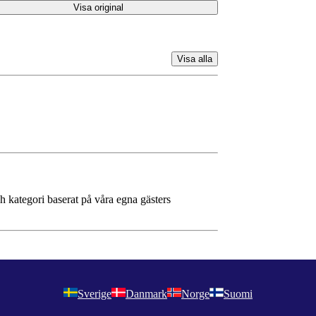
Visa original
Visa alla
ch kategori baserat på våra egna gästers
Sverige
Danmark
Norge
Suomi