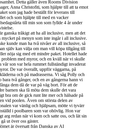
psamhet. Detta gäller även Rooms Division
ger, Anna Christofiti, som hjälpte till att ta emot
paket som jag hade beställt för leverans till
llet och som hjälpte till med en vacker
lsedagstårta till min son som fyllde 4 år under
vistelse.
är ganska tråkigt att ha all inclusive, men att det
s mycket på menyn som inte ingår i all inclusive.
ke kunde man ha två nivåer av all inclusive, så
man själv kan välja om man vill köpa tillgång till
 eller nöja sig med ett mindre paket. Hotellet hade
a problem med myror, och en kväll när vi skulle
a vår son var hela rummet fullständigt invaderat
yror. De var överallt, uppför väggarna, på
kläderna och på madrasserna. Vi såg Polly och
 bara två gånger, och en av gångerna hann vi
 fånga dem då de var på väg bort. För att de
re barnen ska få möta dem skulle det vara
igt bra om de gick runt lite mer och hälsade på
en vid poolen. Även om största delen av
onalen var vänlig och hjälpsam, mötte vi tyvärr
nställd i poolbaren som var ohövlig. Hon var
igt arg redan när vi kom och satte oss, och lät sin
a gå ut över oss gäster.
met är översatt från Danska av AI