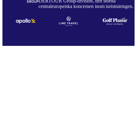
DERTOUR Group-division, den största
centraleuropeiska koncernen inom turistnäringen.