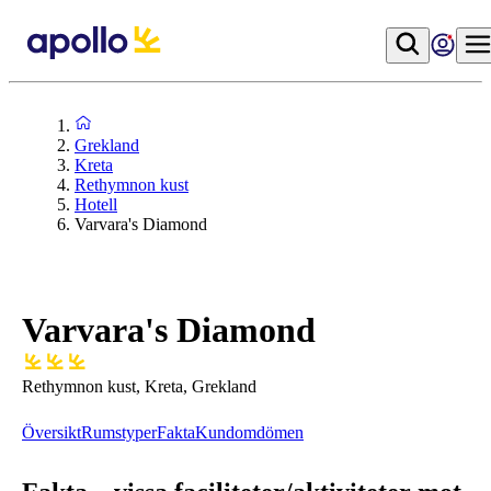
Grekland
Kreta
Rethymnon kust
Hotell
Varvara's Diamond
Varvara's Diamond
Rethymnon kust, Kreta, Grekland
Översikt
Rumstyper
Fakta
Kundomdömen