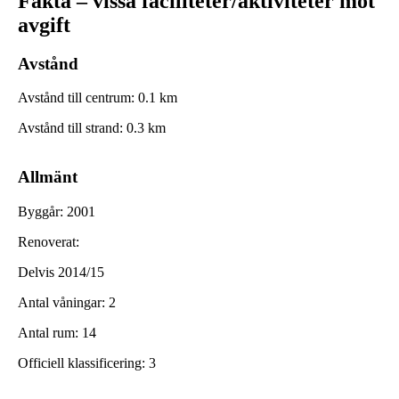
Fakta – vissa faciliteter/aktiviteter mot
avgift
Avstånd
Avstånd till centrum
:
0.1
km
Avstånd till strand
:
0.3
km
Allmänt
Byggår
:
2001
Renoverat
:
Delvis 2014/15
Antal våningar
:
2
Antal rum
:
14
Officiell klassificering
:
3