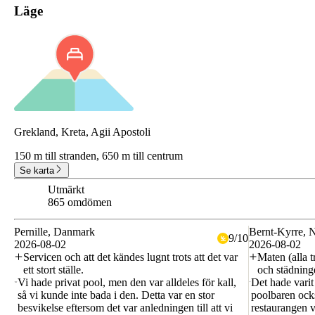
Läge
Grekland, Kreta, Agii Apostoli
150 m till stranden,
650 m till centrum
Se karta
Utmärkt
8.9
865 omdömen
Pernille
, Danmark
Bernt-Kyrre
, 
9
/
10
2026-08-02
2026-08-02
Servicen och att det kändes lugnt trots att det var
Maten (alla 
ett stort ställe.
och städning
Vi hade privat pool, men den var alldeles för kall,
Det hade varit 
så vi kunde inte bada i den. Detta var en stor
poolbaren också
besvikelse eftersom det var anledningen till att vi
restaurangen 