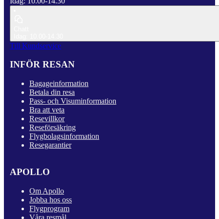
Idag: 10.00-14.30
Chatt
Idag: 10.00-14.30
Till Kundservice
INFÖR RESAN
Bagageinformation
Betala din resa
Pass- och Visuminformation
Bra att veta
Resevillkor
Reseförsäkring
Flygbolagsinformation
Resegarantier
APOLLO
Om Apollo
Jobba hos oss
Flygprogram
Våra resmål