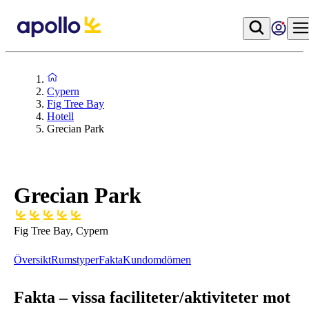
Cypern
Fig Tree Bay
Hotell
Grecian Park
Grecian Park
Fig Tree Bay, Cypern
Översikt
Rumstyper
Fakta
Kundomdömen
Fakta – vissa faciliteter/aktiviteter mot