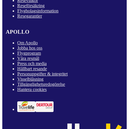
Resevillkor
Reseförsäkring
Flygbolagsinformation
Resegarantier
APOLLO
Om Apollo
Jobba hos oss
Flygprogram
Våra resmål
Press och media
Hållbart resande
Personuppgifter & integritet
Visselblåsning
Tillgänglighetsredogörelse
Hantera cookies