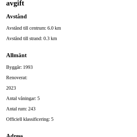
avgift
Avstånd
Avstånd till centrum
:
6.0
km
Avstånd till strand
:
0.3
km
Allmänt
Byggår
:
1993
Renoverat
:
2023
Antal våningar
:
5
Antal rum
:
243
Officiell klassificering
:
5
Adress