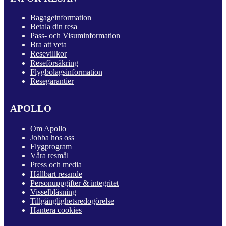
Bagageinformation
Betala din resa
Pass- och Visuminformation
Bra att veta
Resevillkor
Reseförsäkring
Flygbolagsinformation
Resegarantier
APOLLO
Om Apollo
Jobba hos oss
Flygprogram
Våra resmål
Press och media
Hållbart resande
Personuppgifter & integritet
Visselblåsning
Tillgänglighetsredogörelse
Hantera cookies