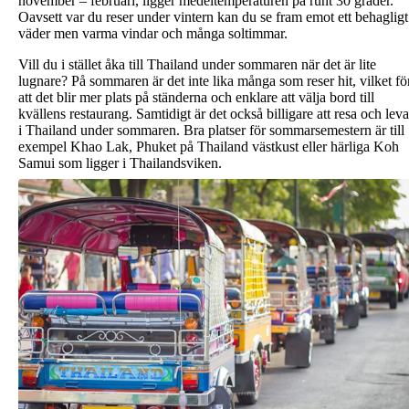
november – februari, ligger medeltemperaturen på runt 30 grader.
Oavsett var du reser under vintern kan du se fram emot ett behagligt
väder men varma vindar och många soltimmar.
Vill du i stället åka till Thailand under sommaren när det är lite
lugnare? På sommaren är det inte lika många som reser hit, vilket fö
att det blir mer plats på ständerna och enklare att välja bord till
kvällens restaurang. Samtidigt är det också billigare att resa och leva
i Thailand under sommaren. Bra platser för sommarsemestern är till
exempel Khao Lak, Phuket på Thailand västkust eller härliga Koh
Samui som ligger i Thailandsviken.