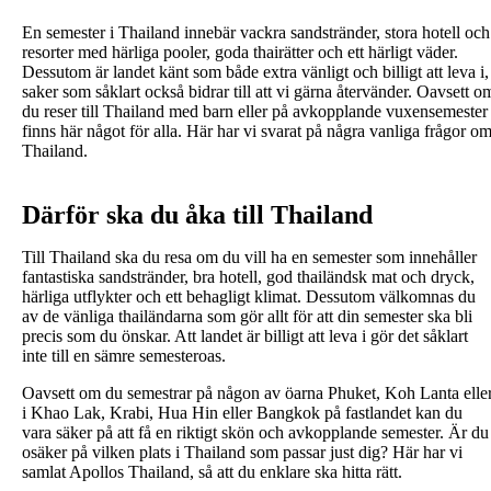
En semester i Thailand innebär vackra sandstränder, stora hotell och
resorter med härliga pooler, goda thairätter och ett härligt väder.
Dessutom är landet känt som både extra vänligt och billigt att leva i,
saker som såklart också bidrar till att vi gärna återvänder. Oavsett o
du reser till Thailand med barn eller på avkopplande vuxensemester
finns här något för alla. Här har vi svarat på några vanliga frågor o
Thailand.
Därför ska du åka till Thailand
Till Thailand ska du resa om du vill ha en semester som innehåller
fantastiska sandstränder, bra hotell, god thailändsk mat och dryck,
härliga utflykter och ett behagligt klimat. Dessutom välkomnas du
av de vänliga thailändarna som gör allt för att din semester ska bli
precis som du önskar. Att landet är billigt att leva i gör det såklart
inte till en sämre semesteroas.
Oavsett om du semestrar på någon av öarna Phuket, Koh Lanta elle
i Khao Lak, Krabi, Hua Hin eller Bangkok på fastlandet kan du
vara säker på att få en riktigt skön och avkopplande semester. Är du
osäker på vilken plats i Thailand som passar just dig? Här har vi
samlat Apollos Thailand, så att du enklare ska hitta rätt.