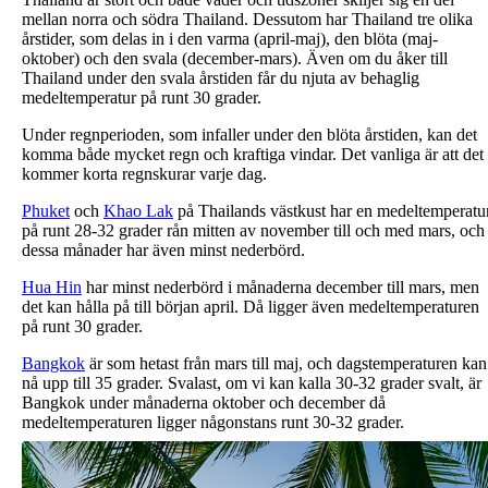
mellan norra och södra Thailand. Dessutom har Thailand tre olika
årstider, som delas in i den varma (april-maj), den blöta (maj-
oktober) och den svala (december-mars). Även om du åker till
Thailand under den svala årstiden får du njuta av behaglig
medeltemperatur på runt 30 grader.
Under regnperioden, som infaller under den blöta årstiden, kan det
komma både mycket regn och kraftiga vindar. Det vanliga är att det
kommer korta regnskurar varje dag.
Phuket
och
Khao Lak
på Thailands västkust har en medeltemperatu
på runt 28-32 grader rån mitten av november till och med mars, och
dessa månader har även minst nederbörd.
Hua Hin
har minst nederbörd i månaderna december till mars, men
det kan hålla på till början april. Då ligger även medeltemperaturen
på runt 30 grader.
Bangkok
är som hetast från mars till maj, och dagstemperaturen kan
nå upp till 35 grader. Svalast, om vi kan kalla 30-32 grader svalt, är
Bangkok under månaderna oktober och december då
medeltemperaturen ligger någonstans runt 30-32 grader.