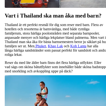
Vart i Thailand ska man åka med barn?
Thailand är ett perfekt resmål för dig som reser med barn. Flera av
hotellen och resorterna är barnvänliga, med både rymliga
familjerum, stora härliga poolområden med separata barnpooler,
anpassade menyer och härliga lekplatser bland palmerna. Men vart i
Thailand man ska åka för bästa barnsemestern beror ju såklart på hu
familjen ser ut. Men
Phuket
,
Khao Lak
och
Koh Lanta
har alla
långa härliga sandstränder som passat perfekt för sandslott och andr
roliga lekar.
Reser du med lite äldre barn finns det flera härliga utflykter. Eller
vad sägs om sköna båtutflykter som innehåller både sköna badstopp
med snorkling och avkoppling uppe på däck?