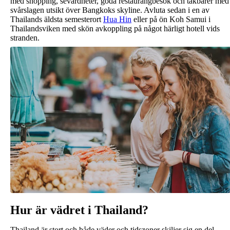
med shopping, sevärdheter, goda restaurangbesök och takbarer med
svårslagen utsikt över Bangkoks skyline. Avluta sedan i en av
Thailands äldsta semesterort
Hua Hin
eller på ön Koh Samui i
Thailandsviken med skön avkoppling på något härligt hotell vids
stranden.
Hur är vädret i Thailand?
Thailand är stort och både väder och tidszoner skiljer sig en del