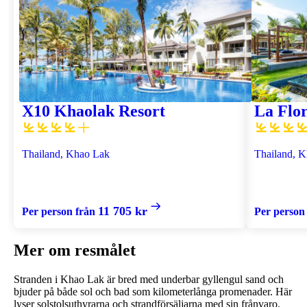
X10 Khaolak Resort
La Flo
Thailand, Khao Lak
Thailand, 
11 705 kr
Per person från
Per person
Mer om resmålet
Stranden i Khao Lak är bred med underbar gyllengul sand och
bjuder på både sol och bad som kilometerlånga promenader. Här
lyser solstolsuthyrarna och strandförsäljarna med sin frånvaro.