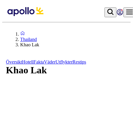
Thailand
Khao Lak
Översikt
Hotell
Fakta
Väder
Utflykter
Restips
Khao Lak