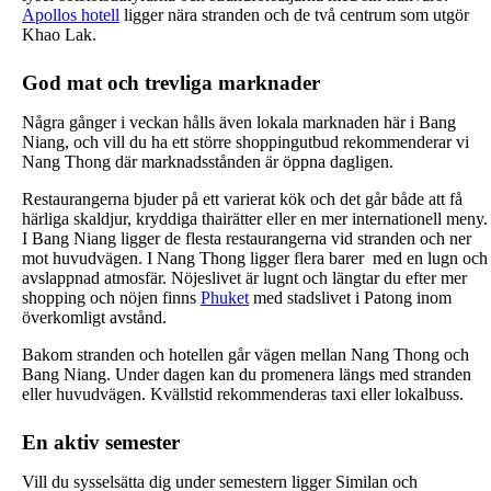
Apollos hotell
ligger nära stranden och de två centrum som utgör
Khao Lak.
God mat och trevliga marknader
Några gånger i veckan hålls även lokala marknaden här i Bang
Niang, och vill du ha ett större shoppingutbud rekommenderar vi
Nang Thong där marknadsstånden är öppna dagligen.
Restaurangerna bjuder på ett varierat kök och det går både att få
härliga skaldjur, kryddiga thairätter eller en mer internationell meny.
I Bang Niang ligger de flesta restaurangerna vid stranden och ner
mot huvudvägen. I Nang Thong ligger flera barer med en lugn och
avslappnad atmosfär. Nöjeslivet är lugnt och längtar du efter mer
shopping och nöjen finns
Phuket
med stadslivet i Patong inom
överkomligt avstånd.
Bakom stranden och hotellen går vägen mellan Nang Thong och
Bang Niang. Under dagen kan du promenera längs med stranden
eller huvudvägen. Kvällstid rekommenderas taxi eller lokalbuss.
En aktiv semester
Vill du sysselsätta dig under semestern ligger Similan och