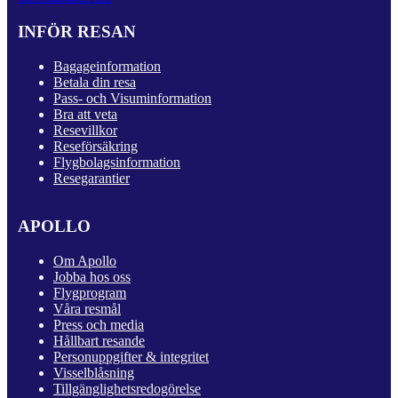
INFÖR RESAN
Bagageinformation
Betala din resa
Pass- och Visuminformation
Bra att veta
Resevillkor
Reseförsäkring
Flygbolagsinformation
Resegarantier
APOLLO
Om Apollo
Jobba hos oss
Flygprogram
Våra resmål
Press och media
Hållbart resande
Personuppgifter & integritet
Visselblåsning
Tillgänglighetsredogörelse