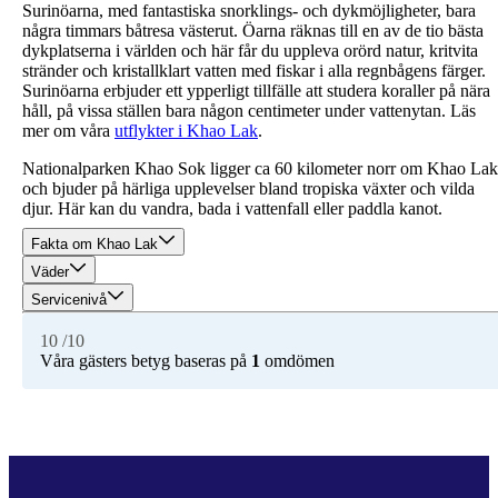
Surinöarna, med fantastiska snorklings- och dykmöjligheter, bara
några timmars båtresa västerut. Öarna räknas till en av de tio bästa
dykplatserna i världen och här får du uppleva orörd natur, kritvita
stränder och kristallklart vatten med fiskar i alla regnbågens färger.
Surinöarna erbjuder ett ypperligt tillfälle att studera koraller på nära
håll, på vissa ställen bara någon centimeter under vattenytan. Läs
mer om våra
utflykter i Khao Lak
.
Nationalparken Khao Sok ligger ca 60 kilometer norr om Khao Lak
och bjuder på härliga upplevelser bland tropiska växter och vilda
djur. Här kan du vandra, bada i vattenfall eller paddla kanot.
Fakta om Khao Lak
Väder
Servicenivå
10
/10
Våra gästers betyg baseras på
1
omdömen