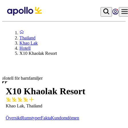
Thailand
Khao Lak
Hotell
X10 Khaolak Resort
Hotell för barnfamiljer
X10 Khaolak Resort
Khao Lak, Thailand
Översikt
Rumstyper
Fakta
Kundomdömen