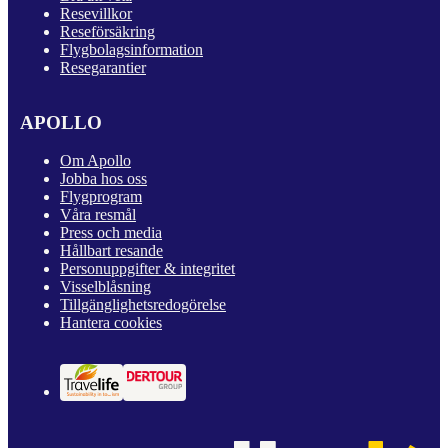
Resevillkor
Reseförsäkring
Flygbolagsinformation
Resegarantier
APOLLO
Om Apollo
Jobba hos oss
Flygprogram
Våra resmål
Press och media
Hållbart resande
Personuppgifter & integritet
Visselblåsning
Tillgänglighetsredogörelse
Hantera cookies