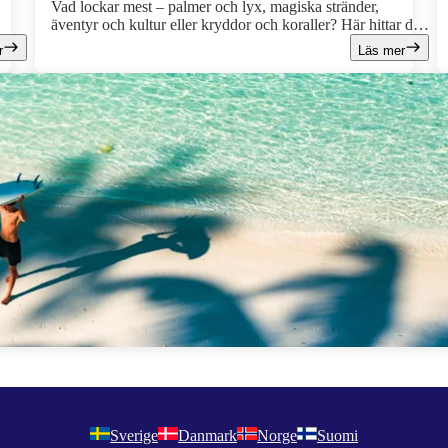
Vad lockar mest – palmer och lyx, magiska stränder,
äventyr och kultur eller kryddor och koraller? Här hittar du
fem av vinterns bästa äventyr!
r
Läs mer
Sverige
Danmark
Norge
Suomi