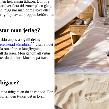
 i en helt annan tidszon. Din inre
ppar över flera tidszoner på en gång.
id, pigg när man borde sova eller
urlig följd av att kroppen behöver en
istar man jetlag?
nabbt anpassa sig till det nya
relaterad sömnbrist
visar att det
älla om efter en långflygning,
ll du reser. Men genom att vistas
älper du den inre klockan på traven
bbigare?
somna tidigare än du är van vid. För
örrän den tycker det är kväll.