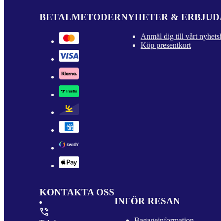
BETALMETODER
NYHETER & ERBJU
Anmäl dig till vårt nyhets
Köp presentkort
KONTAKTA OSS
INFÖR RESAN
Bagageinformation