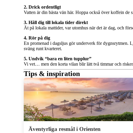
2. Drick ordentligt
Vatten är din bästa vän här. Hoppa också över koffein de si
3. Håll dig till lokala tider direkt
Ät på lokala mattider, var utomhus när det är dag, och för
4. Rör på dig
En promenad i dagsljus gör underverk för dygnsrytmen. Ljus
sväng runt kvarteret.
5. Undvik “bara en liten tupplur”
Vi vet… men den korta vilan blir lätt två timmar och risken
Tips & inspiration
Äventyrliga resmål i Orienten