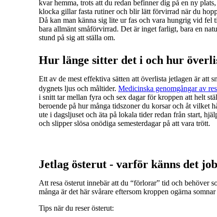
kvar hemma, trots att du redan befinner dig på en ny plats,
klocka gillar fasta rutiner och blir lätt förvirrad när du ho
Då kan man känna sig lite ur fas och vara hungrig vid fel t
bara allmänt småförvirrad. Det är inget farligt, bara en nat
stund på sig att ställa om.
Hur länge sitter det i och hur överl
Ett av de mest effektiva sätten att överlista jetlagen är att s
dygnets ljus och måltider.
Medicinska genomgångar av rese
i snitt tar mellan fyra och sex dagar för kroppen att helt st
beroende på hur många tidszoner du korsar och åt vilket hå
ute i dagsljuset och äta på lokala tider redan från start, hj
och slipper slösa onödiga semesterdagar på att vara trött.
Jetlag österut - varför känns det jo
Att resa österut innebär att du “förlorar” tid och behöver 
många är det här svårare eftersom kroppen ogärna somnar f
Tips när du reser österut: