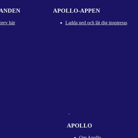
DANDEN
APOLLO-APPEN
brev här
Ladda ned och låt dig inspireras
APOLLO
Om Apollo