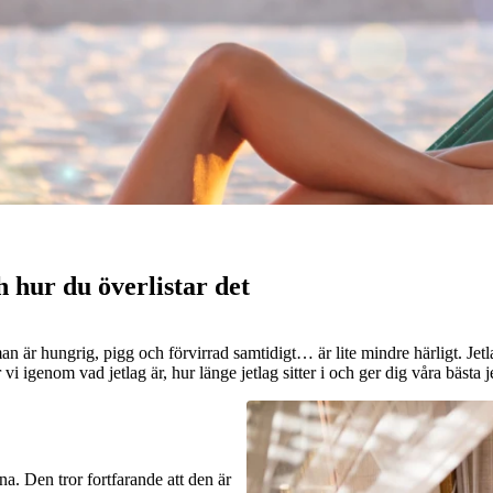
h hur du överlistar det
man är hungrig, pigg och förvirrad samtidigt… är lite mindre härligt. Je
vi igenom vad jetlag är, hur länge jetlag sitter i och ger dig våra bästa je
na. Den tror fortfarande att den är