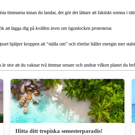
sta timmarna innan du landar, det gör det lättare att faktiskt somna i rä
sök att lägga dig på kvällen även om ögonlocken protesterar.
et hjälper kroppen att “ställa om” och rörelse håller energin mer stabi
 är stor att du vaknar två timmar senare och undrar vilken planet du bef
Hitta ditt tropiska semesterparadis!