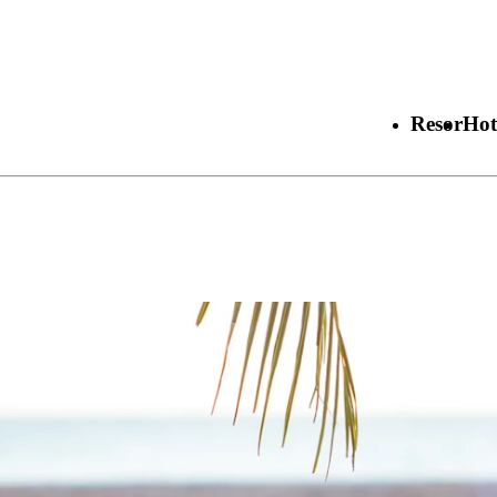
Resor
Hot