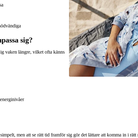
sa
snödvändiga
npassa sig?
dig vaken längre, vilket ofta känns
 energinivåer
 simpelt, men att se rätt tid framför sig gör det lättare att komma in i rätt