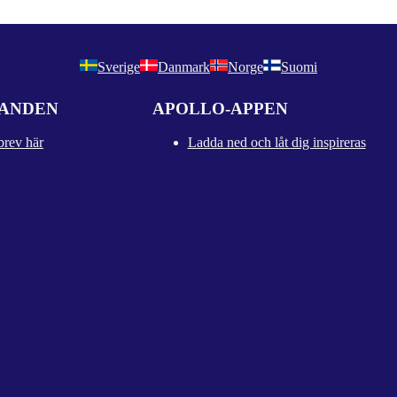
Sverige
Danmark
Norge
Suomi
DANDEN
APOLLO-APPEN
brev här
Ladda ned och låt dig inspireras