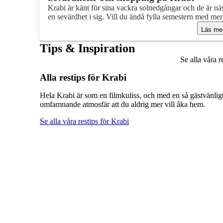
Krabi är känt för sina vackra solnedgångar och de är nä
en sevärdhet i sig. Vill du ändå fylla semestern med mer
saker, kända sevärdheter och billig shopping finns det
Läs me
mycket att göra. Tempel som bjuder på fantastisk utsikt,
marknader under både dag och kväll, autentiskt småstad
Tips & Inspiration
och härlig shopping och säkert mycket mer kan du hitta 
Se alla våra r
Krabiprovinsen.
Alla restips för Krabi
Hela Krabi är som en filmkuliss, och med en så gästvänlig
omfamnande atmosfär att du aldrig mer vill åka hem.
Se alla våra restips för Krabi