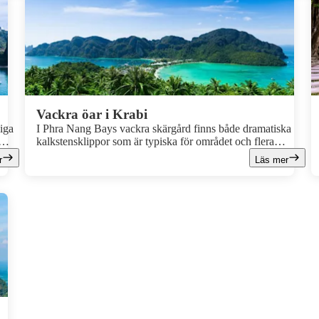
Vackra öar i Krabi
liga
I Phra Nang Bays vackra skärgård finns både dramatiska
kalkstensklippor som är typiska för området och flera
nder
mindre öar med underbara paradisstränder. Några av de
r
Läs mer
mest kända öarna är Hong, Poda, Tup och Chicken Island
som alla ligger en kort båttur från Ao Nang och Krabi.