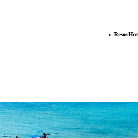
Resor
Hot