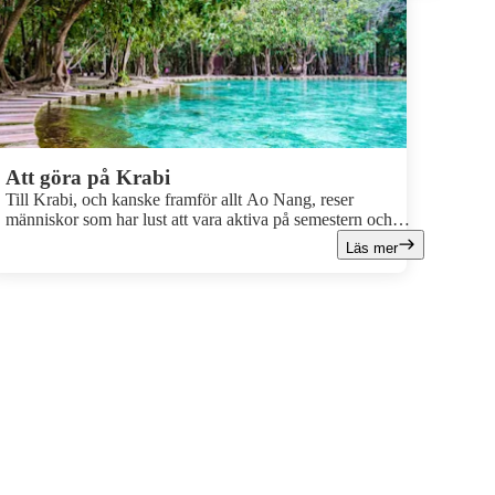
Att göra på Krabi
Till Krabi, och kanske framför allt Ao Nang, reser
människor som har lust att vara aktiva på semestern och
som vill upptäcka och utforska. Här finns friskt och frodigt
Läs mer
prunkande natur, ett exotiskt djurliv och en helt ny
dimension att upptäcka under ytan med tub eller snorkel.
Många njuter av vandring och klättring i kalkstensbergen
och att paddla i Krabis sagolikt vackra skärgård.