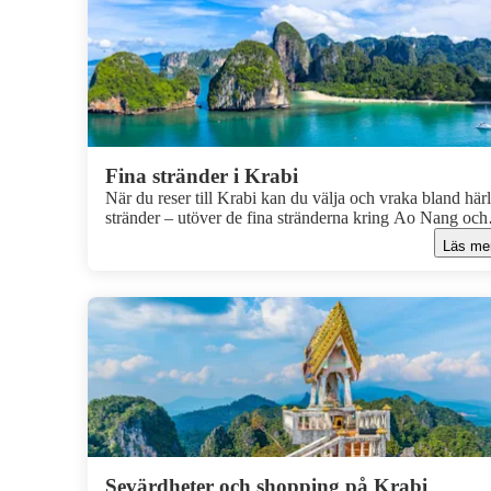
Fina stränder i Krabi
När du reser till Krabi kan du välja och vraka bland här
stränder – utöver de fina stränderna kring Ao Nang och
Klong Muang finns det också en mängd underbara strä
Läs me
på de natursköna öarna i skärgården Phra Nang Bay att
välja mellan.
Sevärdheter och shopping på Krabi