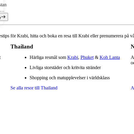
stan
r
sliv
i
estips för Krabi, hitta och boka en resa till Krabi eller prenumerera på v
Thailand
N
t
Härliga resmål som
Krabi
,
Phuket
&
Koh Lanta
A
o
Livliga storstäder och kritvita stränder
Shopping och matupplevelser i världsklass
Se alla resor till Thailand
A