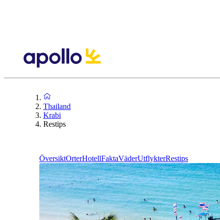
Thailand
Krabi
Restips
Översikt
Orter
Hotell
Fakta
Väder
Utflykter
Restips