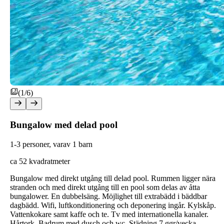
(1/6)
Bungalow med delad pool
1-3 personer, varav 1 barn
ca 52 kvadratmeter
Bungalow med direkt utgång till delad pool. Rummen ligger nära
stranden och med direkt utgång till en pool som delas av åtta
bungalower. En dubbelsäng. Möjlighet till extrabädd i bäddbar
dagbädd. Wifi, luftkonditionering och deponering ingår. Kylskåp.
Vattenkokare samt kaffe och te. Tv med internationella kanaler.
Hårtork. Badrum med dusch och wc. Städning 7 ggr/vecka.