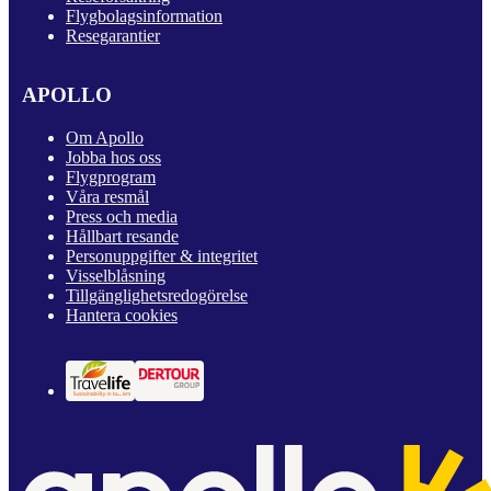
Flygbolagsinformation
Resegarantier
APOLLO
Om Apollo
Jobba hos oss
Flygprogram
Våra resmål
Press och media
Hållbart resande
Personuppgifter & integritet
Visselblåsning
Tillgänglighetsredogörelse
Hantera cookies