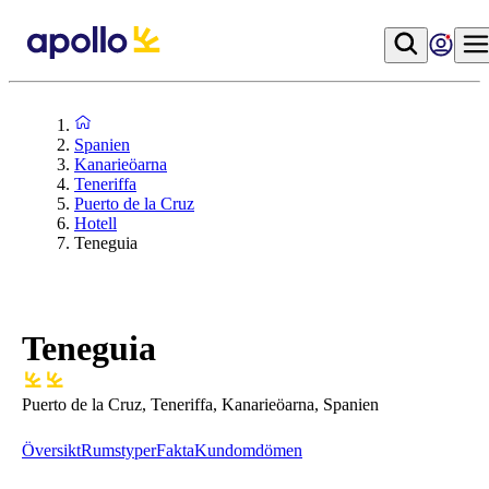
Spanien
Kanarieöarna
Teneriffa
Puerto de la Cruz
Hotell
Teneguia
Teneguia
Puerto de la Cruz, Teneriffa, Kanarieöarna, Spanien
Översikt
Rumstyper
Fakta
Kundomdömen