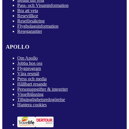
Betala din resa
Pass- och Visuminformation
Bra att veta
Resevillkor
Reseförsäkring
Flygbolagsinformation
Resegarantier
APOLLO
Om Apollo
Jobba hos oss
Flygprogram
Våra resmål
Press och media
Hållbart resande
Personuppgifter & integritet
Visselblåsning
Tillgänglighetsredogörelse
Hantera cookies