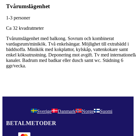
Tvårumslägenhet
1-3 personer
C
a 32 kvadratmeter
Tvårumslägenhet med balkong. Sovrum och kombinerat
vardagsrum/minikök. Två enkelsängar. Möjlighet till extrabädd i
bäddsoffa. Minikök med kokplattor, kylskåp, vattenkokare samt
enkel köksutrustning. Deponering mot avgift. Tv med internationell
kanaler. Badrum med badkar eller dusch samt wc. Städning 6
ggr/vecka.
Sverige
Danmark
Norge
Suomi
BETALMETODER