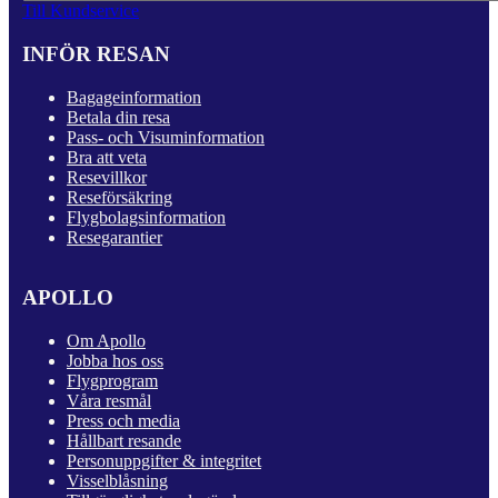
Till Kundservice
INFÖR RESAN
Bagageinformation
Betala din resa
Pass- och Visuminformation
Bra att veta
Resevillkor
Reseförsäkring
Flygbolagsinformation
Resegarantier
APOLLO
Om Apollo
Jobba hos oss
Flygprogram
Våra resmål
Press och media
Hållbart resande
Personuppgifter & integritet
Visselblåsning